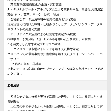
・業務変革/業務高度化の企画・実行支援
AI・デジタルツール・アルゴリズムによる業務効率化・高度化/意思決定
支援（CX、営業、マーケ、販売、物流）
・全社的なデータ活用戦略/AI戦略の立案と実行支援
活用活性化に向けた戦略・仕組みづくりとデータガバナンス・データマ
ネジメントの高度化支援
・アナリティクス活用による経営意思決定の高度化
機械学習、予測分析、統計モデル等を用いた分析設計、示唆抽出
AIを前提とした意思決定プロセスの変革
・テクノロジーや市場のトレンドを踏まえた構想策定
グローバルでの最新事例や技術動向を踏まえたクライアントへのアドバ
イザリー
・DX戦略の立案・再構築
企業のデジタル変革に向けたプランニング、AI導入を契機としたDX戦略
の立て直し
必要経験
・多様なデジタル技術を実務で活用した経験、もしくは、技術に対する
興味関心
・大企業の中でデジタル化を推進した経験、もしくは、顧客に対してデ