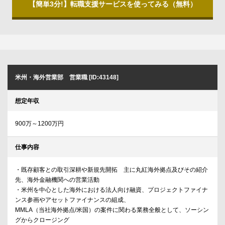
【簡単3分!】転職支援サービスを使ってみる（無料）
米州・海外営業部 営業職 [ID:43148]
想定年収
900万～1200万円
仕事内容
・既存顧客との取引深耕や新規先開拓 主に丸紅海外拠点及びその紹介
先、海外金融機関への営業活動
・米州を中心とした海外における法人向け融資、プロジェクトファイナ
ンス参画やアセットファイナンスの組成、
MMLA（当社海外拠点/米国）の案件に関わる業務全般として、ソーシン
グからクロージング