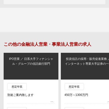
この他の
金融法人営業・事業法人営業
の求人
IPO営業 ／ 日系大手フィナンシャ
投資信託の採用・販売促進業務 
ル・グループの信託銀行部門
インターネット専業大手証券の一
想定年収
想定年収
別途ご案内致します
450万～1300万円