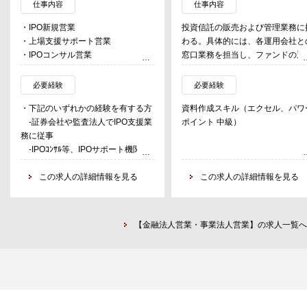
仕事内容
仕事内容
・IPO新規営業
投資信託の販売および管理業務に
・上場支援サポート営業
わる。具体的には、各運用会社と
・IPOコンサル営業
窓口業務を担当し、ファンドの選
や導入を中心に、一部プロモーシ
ン業務（キャンペーン企画やウェ
必要経験
必要経験
コンテンツの作成など）にも関わ
・下記のいずれかの経験を有する方
資料作成スキル（エクセル、パワ
る。また、投資信託に関連する新
-証券会社や監査法人でIPO支援業
ポイント 中級）
サービスの開発プロジェクトにも
務に従事
極的に取り組む。
-IPOｺﾝｻﾙ等、IPOサポート機関で
の業務経験
-金融機関(銀行、証券、生損保)で
この求人の詳細情報を見る
この求人の詳細情報を見る
の法人向け営業
-VC､CVC、投資銀行での投資業
務経験
【金融法人営業・事業法人営業】の求人一覧へ
-会計事務所、コンサルティング
ファーム等での投資採算シミュレー
ション、バリュエーション等の経験