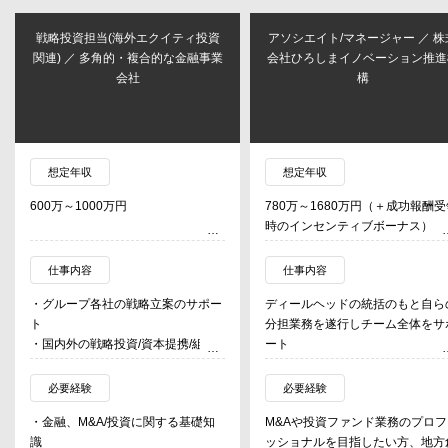
戦略投資担当(海外エクイティ投資
アソシエイト/マネージャー ／ 株
関連) ／ 多角的・複合的な金融事業
会社ひろしまイノベーション推進
会社
構
想定年収
想定年収
600万～1000万円
780万～1680万円（＋成功報酬受
時のインセンティブボーナス）
仕事内容
仕事内容
・グループ各社の戦略立案のサポー
ディールヘッドの統括のもと自ら
ト
分担業務を遂行しチーム全体をサ
・国内外の戦略投資/資本提携/組織
ート
再編/事業売却
1.投資先候補企業の新規開拓（金
・各部署が立案するEquity投資案件
機関や地元ネットワーク、各種業
必要経験
必要経験
のサポート
への営業、データベース検索など
・金融、M&A/投資に関する基礎知
M&Aや投資ファンド業務のプロフ
・トップマネジメントからの特命事
2.投資先候補企業の社内分析（財
識
ッショナルを目指したい方、地方
項対応
分析、事業分析、情報収集／デス