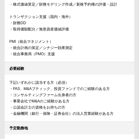
・株式価値算定／財務モデリング作成／新株予約権の評価・設計
トランザクション支援（国内・海外）
・財務DD
・取得価額配分／無形資産価値評価
PMI（統合マネジメント）
・統合計画の策定／シナジー効果測定
・統合事務局（PMO）支援
必要経験
下記いずれかに該当する方（必須）
・FAS、M&Aブティック、投資ファンドでのご経験のある方
・コンサルティングファーム出身者の方
・事業会社でM&Aのご経験がある方
・公認会計士の資格をお持ちの方
・金融機関（銀行・保険・証券会社）の法人営業経験がある方
予定勤務地