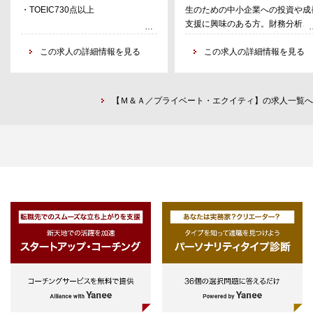
・TOEIC730点以上
生のための中小企業への投資や成
・既存戦略投資先のPost-Merger
トップリサーチ中心）
支援に興味のある方。財務分析、
Integration（PMI）サポート
3.投資先候補企業との折衝（ディ
業計画作成、PCスキル、デスク
ルヘッドのサポートが中心）
この求人の詳細情報を見る
ップリサーチ、プレゼンテーショ
この求人の詳細情報を見る
4.投資委員会資料の作成（パワー
資料作成のスキルをお持ちの方。
イント、エクセル、ワード中心）
以下のような実務経験が3年以上
5.買収（M&A）・投資実行実務（
れば望ましい（必須ではない）
部専門家による調査、契約書作成
【Ｍ＆Ａ／プライベート・エクイティ】の求人一覧へ
1.投資ファンドやFASでの実務経
締結、弁護士等プロフェッショナ
2.コンサルティング会社などでの
ファームの活用）
営支援の実務経験
6.買収（投資）後の投資先企業の
3.投資銀行、事業会社、M&Aアド
業価値向上活動（経営戦略の策定
イザリーでのM&Aや投資の実務経
実行支援、経理・管理体制強化な
ど）
7.投資先企業の売却（M&A）実務
（またはIPO支援）