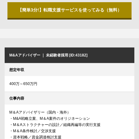
【簡単3分!】転職支援サービスを使ってみる（無料）
M&Aアドバイザー ｜ 未経験者採用 [ID:43182]
想定年収
400万～650万円
仕事内容
M＆Aアドバイザリー（国内・海外）
・M&A戦略立案、M＆A案件のオリジネーション
・M＆Aストラクチャーの設計／組織再編等の実行支援
・M＆A条件検討／交渉支援
・資本戦略／資金調達検討支援