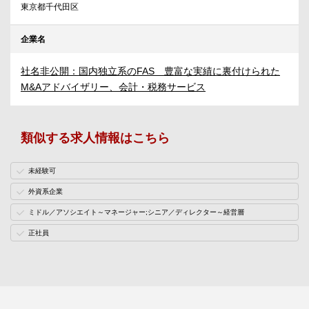
東京都千代田区
企業名
社名非公開：国内独立系のFAS 豊富な実績に裏付けられた
M&Aアドバイザリー、会計・税務サービス
類似する求人情報はこちら
未経験可
外資系企業
ミドル／アソシエイト～マネージャー;シニア／ディレクター～経営層
正社員