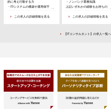
的に考え行動する力
・ノンバンク業務知識
【主なテーマ】
フォームの企画構築
・IT/システムの構築や運用保守に関
上記いずれかの経験をお持ちの方
・AI/生成AI活用・データ活用・マイ
－ システムコンサルティン
わる実務経験
クロサービス・クラウドリフト/シフ
グ、業務コンサルティング
この求人の詳細情報を見る
この求人の詳細情報を見る
ト・システムモダナイゼーション・
－ PMO（プロジェクト・マ
レガシーモダナイゼーション・
ジメント・オフィス）
XaaS活用・ローコード/ノーコード
－ WF/アジャイル開発およ
開発・DevOps・CI/CDなどの各種
保守エンハンス
【ITコンサルタント】の求人一覧へ
アーキテクチャ要素技術や、脱炭
素・ESG・SDGsなどの環境課題/社
【携わるビジネス・サービス・テ
会課題の要素を含めた、DX/IT戦略
マ】
立案・IT企画立案・IT構想策定・IT
配属される部著によって異なりま
ロードマップ策定
が、下記のビジネス・サービス・
・IT刷新プロジェクトにおけるPM
ーマに携わって頂く予定。
支援/PMO運営支援
・DX企画・営業・提案
・お客様の新たなサービス導入に
かるシステムの企画～開発～リリ
ス
・基幹システムのエンハンス
・クラウド等を活用した大規模開
プロジェクト
・PMO（プロジェクトマネジメ
オフィス）