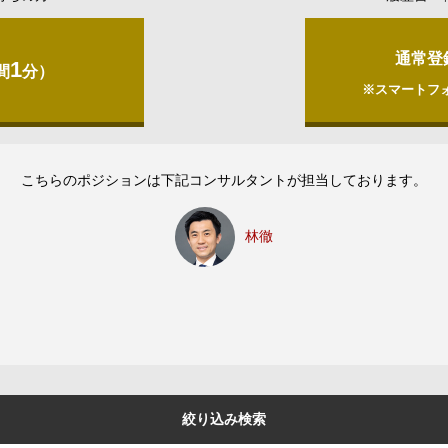
通常登
1
間
分）
※スマートフ
こちらのポジションは下記コンサルタントが担当しております。
林徹
絞り込み検索