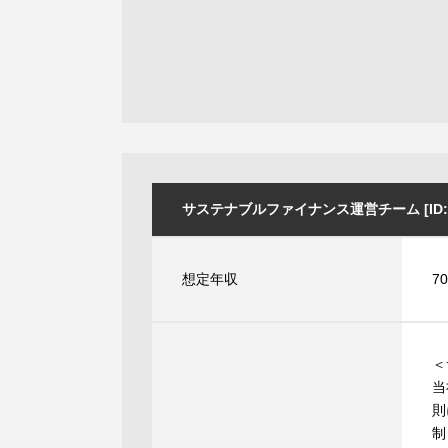
サステナブルファイナンス運営チーム [ID:4
想定年収
7
＜
当
則
制