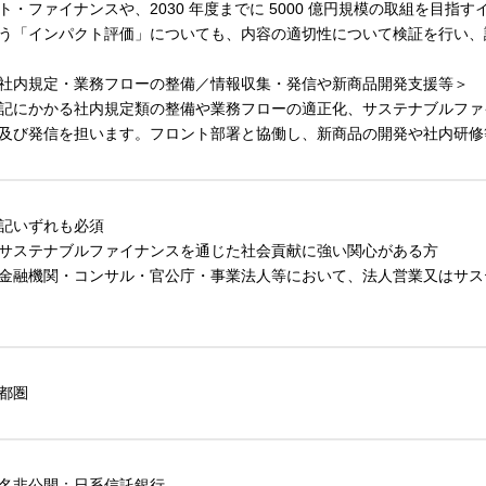
ト・ファイナンスや、2030 年度までに 5000 億円規模の取組を目
う「インパクト評価」についても、内容の適切性について検証を行い、
社内規定・業務フローの整備／情報収集・発信や新商品開発支援等＞
記にかかる社内規定類の整備や業務フローの適正化、サステナブルファ
及び発信を担います。フロント部署と協働し、新商品の開発や社内研修
記いずれも必須
サステナブルファイナンスを通じた社会貢献に強い関心がある方
金融機関・コンサル・官公庁・事業法人等において、法人営業又はサス
都圏
名非公開：日系信託銀行