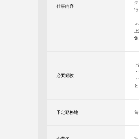
ク
仕事内容
行
＜
上
集
下
・
必要経験
・
と
予定勤務地
首
企業名
社