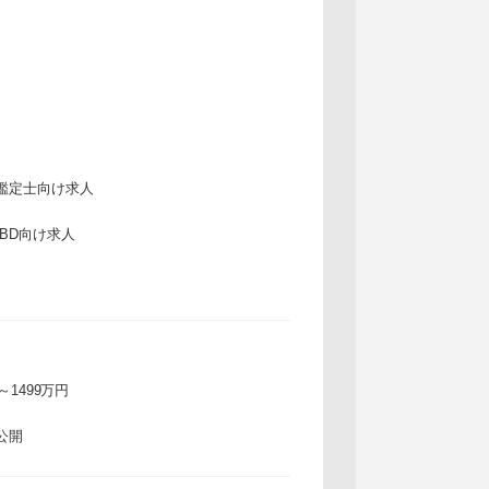
鑑定士向け求人
IBD向け求人
万～1499万円
公開