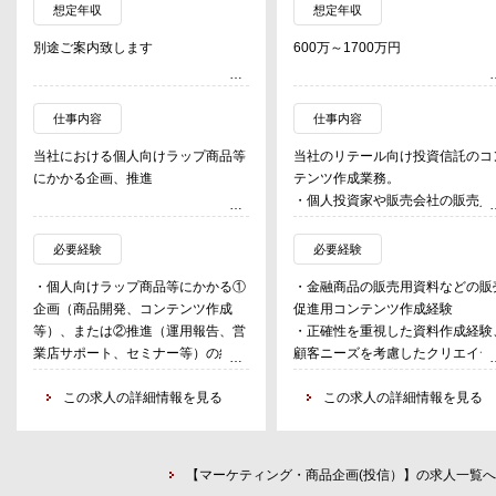
想定年収
想定年収
別途ご案内致します
600万～1700万円
仕事内容
仕事内容
当社における個人向けラップ商品等
当社のリテール向け投資信託のコ
にかかる企画、推進
テンツ作成業務。
・個人投資家や販売会社の販売員
けの投資信託の販売用資料や各種
ーケティング資料の作成を担当す
必要経験
必要経験
る。
・個人向けラップ商品等にかかる①
・金融商品の販売用資料などの販
・紙媒体のオフライン・コンテン
企画（商品開発、コンテンツ作成
促進用コンテンツ作成経験
の作成が中心となり、個人投資家
等）、または②推進（運用報告、営
・正確性を重視した資料作成経験
わかりやすく訴求力の高いコンテ
業店サポート、セミナー等）の経験
顧客ニーズを考慮したクリエイテ
ツの作成が求められる。
を有する方。資産運用の知見を持ち
ブな業務経験・実績。
・資料の正確性や整合性、クオリ
ながら営業目線での企画推進力のあ
この求人の詳細情報を見る
この求人の詳細情報を見る
ィー等を確認・点検し、当社のリ
る方はなお良し。
ガル・コンプライアンス部広告審
・内外の銀行、証券会社等金融機関
チームと連携しながら業務を推進
や投資顧問会社等運用会社における
る。
【マーケティング・商品企画(投信）】の求人一覧へ
個人顧客対応業務、運用業務の経