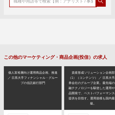
この他の
マーケティング・商品企画(投信）
の求人
個人富裕層向け運用商品企画、推進
資産形成ソリューション企画部
／ 日系大手フィナンシャル・グルー
（1）（コンテンツ） ／ 日系大
プの信託銀行部門
券会社のグループ企業。最先端の
融テクノロジーを駆使した運用や
品開発で、ベストパフォーマンス
提供を目指す。運用規模も国内最
級。