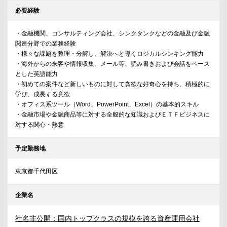
必要経験
・金融機関、コンサルティング会社、シンクタンクなどの金融及び金融
関連分野での業務経験
・様々な課題を整理・分解し、解決へと導くロジカルシンキング能力
・海外からの来客や情報収集、メール等、読み書きおよび会話をベース
とした英語能力
・初めての案件など新しいものに対して貪欲な好奇心を持ち、積極的に
学び、成長する意欲
・オフィス系ツール（Word、PowerPoint、Excel）の基本的スキル
・金融市場や金融商品等に対する全般的な知識およびＥＴＦビジネスに
対する関心・熱意
予定勤務地
東京都千代田区
企業名
社名非公開：国内トップクラスの規模を誇る資産運用会社