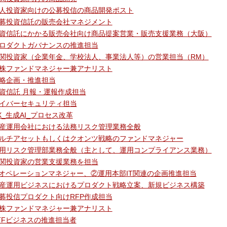
人投資家向けの公募投信の商品開発ポスト
募投資信託の販売会社マネジメント
資信託にかかる販売会社向け商品提案営業・販売支援業務（大阪）
ロダクトガバナンスの推進担当
関投資家（企業年金、学校法人、事業法人等）の営業担当（RM）
株ファンドマネジャー兼アナリスト
略企画・推進担当
資信託 月報・運報作成担当
イバーセキュリティ担当
X_生成AI_プロセス改革
産運用会社における法務リスク管理業務全般
ルチアセットもしくはクオンツ戦略のファンドマネジャー
用リスク管理部業務全般（主として、運用コンプライアンス業務）
関投資家の営業支援業務を担当
オペレーションマネジャー、②運用本部IT関連の企画推進担当
産運用ビジネスにおけるプロダクト戦略立案、新規ビジネス構築
募投信プロダクト向けRFP作成担当
株ファンドマネジャー兼アナリスト
TFビジネスの推進担当者