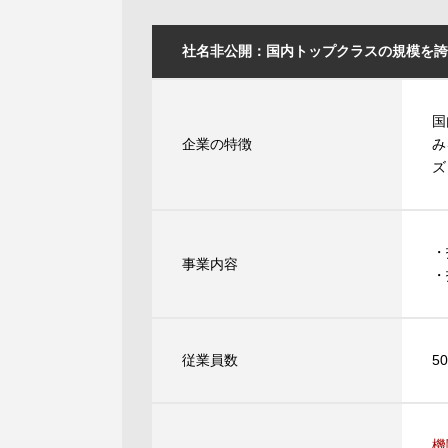
社名非公開：国内トップクラスの規模を誇
国
企業の特徴
み
ズ
・
事業内容
・
従業員数
5
機