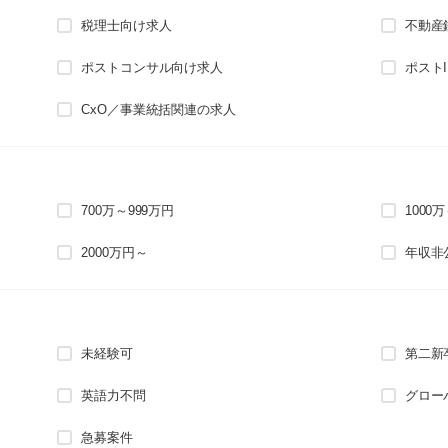
税理士向け求人
不動産
ポストコンサル向け求人
ポスト
CxO／事業統括関連の求人
700万～999万円
1000
2000万円～
年収非
未経験可
第二新
英語力不問
グロー
急募案件