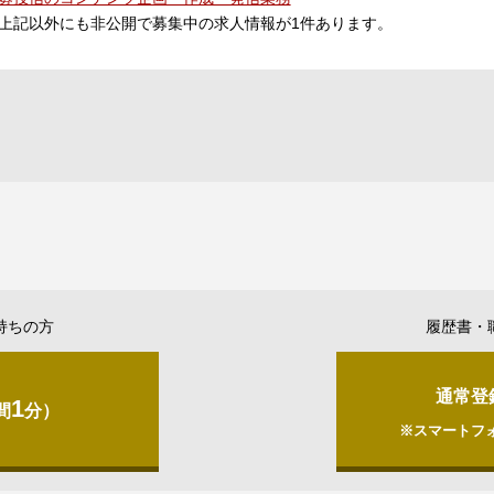
上記以外にも非公開で募集中の求人情報が
1
件あります。
持ちの方
履歴書・
通常登
1
間
分）
※スマートフ