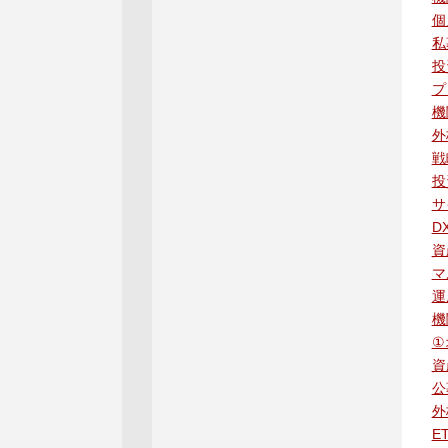
個
私
投
プ
機
外
戦
投
サ
D
資
マ
運
機
①
資
公
外
E