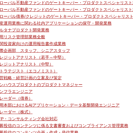
ローバル不動産ファンドのゲートキーパー・プロダクトスペシャリスト
ローバル不動産ファンドのゲートキーパー・プロダクトスペシャリスト
ローバル債券/クレジットのゲートキーパー・プロダクトスペシャリス
産運用業務に関わる社内アプリケーションの保守・開発業務
ルタナプロダクト開発業務
用リスク管理部業務全般
関投資家向けの運用報告書作成業務
際企画部 スタッフ、シニアスタッフ
レジットアナリスト（若手～中堅）
レジットアナリスト（中堅）
トラテジスト（エコノミスト）
営戦略・経営計画の立案及び策定
ンハウスプロダクトのプロダクトマネジャー
ンフラエンジニア
レーダー（債券）
用本部におけるAIアプリケーション・データ基盤開発エンジニア
レーダー（株式）
FP・コンサルティング会社対応
募投信のコンテンツに係る文書審査およびコンプライアンス管理業務
募投信のコンテンツ企画・作成・発信業務