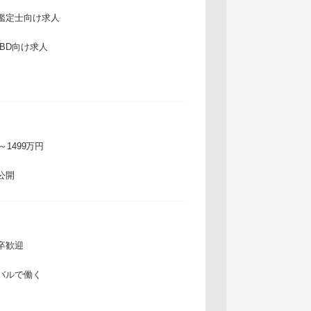
鑑定士向け求人
IBD向け求人
万～1499万円
公開
卒歓迎
バルで働く