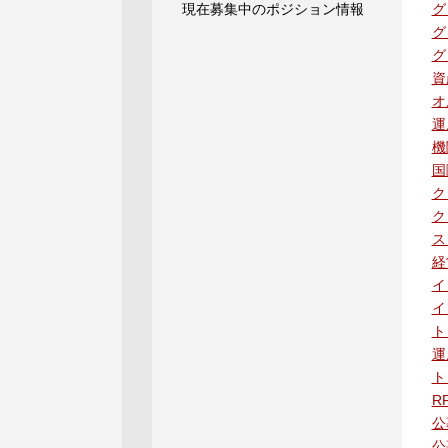
現在募集中のポジション情報
グ
グ
グ
資
オ
運
機
国
ク
ク
ス
経
イ
イ
ト
運
ト
R
公
公