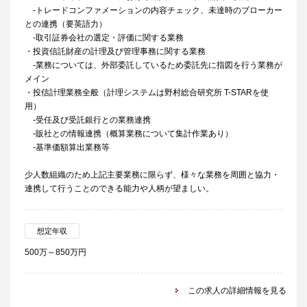
-トレードコンファメーションの内容チェック、未達時のブローカー
との連携（要英語力）
-取引証券会社の選定・評価に関する業務
・投資信託財産の計理及び管理事務に関する業務
-業務については、外部委託しているため委託先に指図を行う業務が
メイン
・投信計理業務全般（計理システムは野村総合研究所 T-STARを使
用）
-受任及び受託銀行との業務連携
-販社との情報連携（概算業務について集計作業あり）
-基準価額算出業務等
少人数組織のため上記主要業務に限らず、様々な業務を周囲と協力・
連携して行うことのできる能力や人柄が望ましい。
想定年収
500万～850万円
この求人の詳細情報を見る