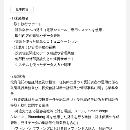
仕事内容
(1)未経験者
・取引執行サポート
-証券会社への発注（電話やメール、専用システムを使用）
-取引内容の確認やデータ管理
-英語を使った簡単なコミュニケーション
・計理および管理事務の補助
-投資信託関連のデータ確認や管理業務
-他部門や外部委託先との連携サポート
-システムを使ったデータ入力や処理
(2)経験者
投資信託の信託財産及び投資一任契約に基づく受託資産の運用に係る
取引執行業務並びに投資信託財産の計理及び管理事務に関する業務全
般
・投資信託財産及び投資一任契約に基づく受託資産等に係る有価証券
等取引執行に関する業務
-発注先である証券会社等に対し電話、メール、SmartBridge
Advance、Bloomberg 等を使用した発注を行う業務（発注伝票の作成
管理、発注データの集計等付随業務を含む）
-ファンドオブファンズにおける組入ファンドの購入・解約申込