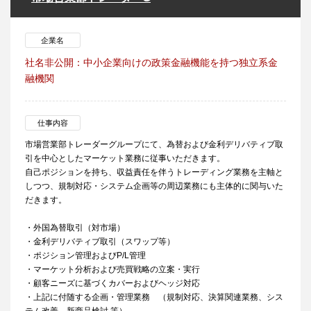
企業名
社名非公開：中小企業向けの政策金融機能を持つ独立系金
融機関
仕事内容
市場営業部トレーダーグループにて、為替および金利デリバティブ取
引を中心としたマーケット業務に従事いただきます。
自己ポジションを持ち、収益責任を伴うトレーディング業務を主軸と
しつつ、規制対応・システム企画等の周辺業務にも主体的に関与いた
だきます。
・外国為替取引（対市場）
・金利デリバティブ取引（スワップ等）
・ポジション管理およびP/L管理
・マーケット分析および売買戦略の立案・実行
・顧客ニーズに基づくカバーおよびヘッジ対応
・上記に付随する企画・管理業務 （規制対応、決算関連業務、シス