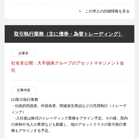
この求人の詳細情報を見る
取引執行業務（主に債券・為替トレーディング）
企業名
社名非公開：大手損保グループのアセットマネジメント会
社
仕事内容
(1)取引執行業務
・伝統的四資産、外国為替、関連派生商品などの売買執行（トレーデ
ィング）
-入社後は株式のトレーディング業務をアサイン予定。その後、部内
の体制や当人の希望なども勘案し、他のアセットクラスの取引執行業
務もアサインする予定。