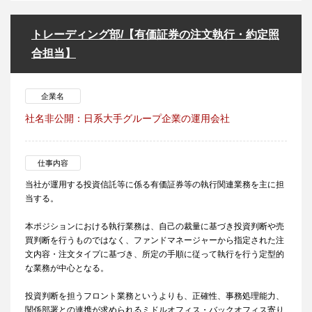
トレーディング部/【有価証券の注文執行・約定照
合担当】
企業名
社名非公開：日系大手グループ企業の運用会社
仕事内容
当社が運用する投資信託等に係る有価証券等の執行関連業務を主に担
当する。
本ポジションにおける執行業務は、自己の裁量に基づき投資判断や売
買判断を行うものではなく、ファンドマネージャーから指定された注
文内容・注文タイプに基づき、所定の手順に従って執行を行う定型的
な業務が中心となる。
投資判断を担うフロント業務というよりも、正確性、事務処理能力、
関係部署との連携が求められるミドルオフィス・バックオフィス寄り