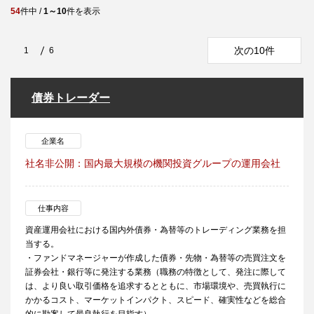
54
件中 /
1～10
件を表示
次の10件
1
6
債券トレーダー
企業名
社名非公開：国内最大規模の機関投資グループの運用会社
仕事内容
資産運用会社における国内外債券・為替等のトレーディング業務を担
当する。
・ファンドマネージャーが作成した債券・先物・為替等の売買注文を
証券会社・銀行等に発注する業務（職務の特徴として、発注に際して
は、より良い取引価格を追求するとともに、市場環境や、売買執行に
かかるコスト、マーケットインパクト、スピード、確実性などを総合