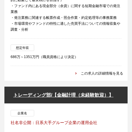
的に勘案して最良執行を目指す）
・ファンド内にある現金部分（余資）に関する短期金融市場での発注
業務
・発注業務に関連する帳票作成・照合作業・約定処理等の事務業務
・市場環境やファンドの特性に適した売買手法についての情報収集や
調査・分析
想定年収
686万～1351万円（職員資格により決定）
この求人の詳細情報を見る
トレーディング部/【金融計理（未経験歓迎）】
企業名
社名非公開：日系大手グループ企業の運用会社