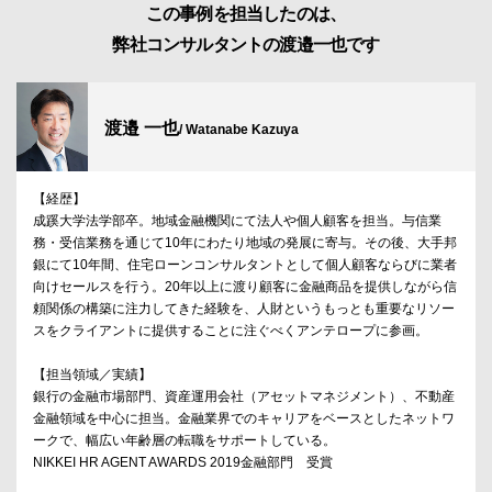
この事例を担当したのは、
弊社コンサルタントの渡邉一也です
渡邉 一也
/ Watanabe Kazuya
【経歴】
成蹊大学法学部卒。地域金融機関にて法人や個人顧客を担当。与信業
務・受信業務を通じて10年にわたり地域の発展に寄与。その後、大手邦
銀にて10年間、住宅ローンコンサルタントとして個人顧客ならびに業者
向けセールスを行う。20年以上に渡り顧客に金融商品を提供しながら信
頼関係の構築に注力してきた経験を、人財というもっとも重要なリソー
スをクライアントに提供することに注ぐべくアンテロープに参画。
【担当領域／実績】
銀行の金融市場部門、資産運用会社（アセットマネジメント）、不動産
金融領域を中心に担当。金融業界でのキャリアをベースとしたネットワ
ークで、幅広い年齢層の転職をサポートしている。
NIKKEI HR AGENT AWARDS 2019金融部門 受賞