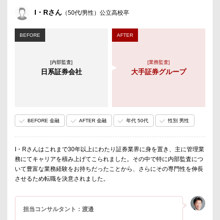
I・Rさん
（50代/男性）公立高校卒
BEFORE
AFTER
[内部監査]
[業務監査]
日系証券会社
大手証券グループ
BEFORE 金融
AFTER 金融
年代 50代
性別 男性
I・Rさんはこれまで30年以上にわたり証券業界に身を置き、主に管理業
務にてキャリアを積み上げてこられました。その中で特に内部監査につ
いて豊富な業務経験をお持ちだったことから、さらにその専門性を伸長
させるため転職を決意されました。
担当コンサルタント：渡邉