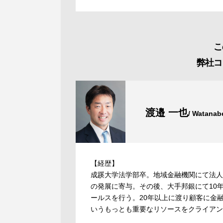
こ
弊社コ
渡邉 一也
/ Watanab
【経歴】
成蹊大学法学部卒。地域金融機関にて法人
の発展に寄与。その後、大手邦銀にて10
ールスを行う。20年以上に渡り顧客に金
いうもっとも重要なリソースをクライアン