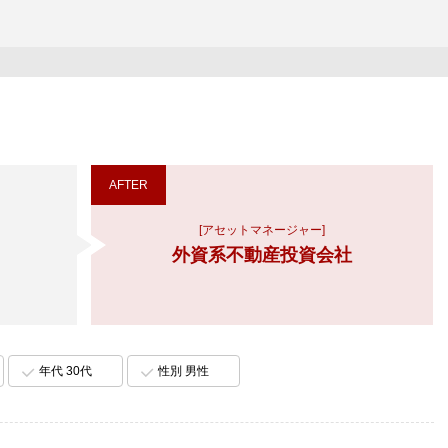
AFTER
[アセットマネージャー]
外資系不動産投資会社
年代 30代
性別 男性