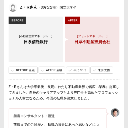
Z・Rさん
（30代/女性）国立大学卒
BEFORE
AFTER
[不動産営業マネージャー]
[アセットマネージャー]
日系信託銀行
日系不動産投資会社
BEFORE 金融
AFTER 金融
年代 30代
性別 女性
Z・Rさんは大学卒業後、長期にわたり不動産業界で幅広い業務に従事し
てきました。自身のキャリアアップとより専門性を高めたプロフェッシ
ョナル人材になるため、今回の転職を決意しました。
担当コンサルタント：渡邉
前職までのご経歴と、転職の背景にあった思いなどにつ