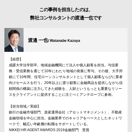
この事例を担当したのは、
弊社コンサルタントの渡邉一也です
渡邉 一也
/ Watanabe Kazuya
【経歴】
成蹊大学法学部卒。地域金融機関にて法人や個人顧客を担当。与信業
務・受信業務を通じて10年にわたり地域の発展に寄与。その後、大手邦
銀にて10年間、住宅ローンコンサルタントとして個人顧客ならびに業者
向けセールスを行う。20年以上に渡り顧客に金融商品を提供しながら信
頼関係の構築に注力してきた経験を、人財というもっとも重要なリソー
スをクライアントに提供することに注ぐべくアンテロープに参画。
【担当領域／実績】
銀行の金融市場部門、資産運用会社（アセットマネジメント）、不動産
金融領域を中心に担当。金融業界でのキャリアをベースとしたネットワ
ークで、幅広い年齢層の転職をサポートしている。
NIKKEI HR AGENT AWARDS 2019金融部門 受賞