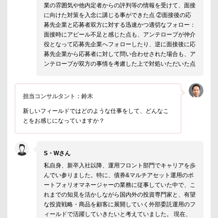
業の雰囲気や他内定者からの評判等の情報を受けて、面接
に向けた対策を入念に講じる事ができた点 ②面接後の応
募先企業と応募者双方に対する迅速かつ適切なフォロー：
面接時にアピール不足と感じた点も、アンテロープが仲介
役となって応募先企業へフォローしたり、逆に面接後に応
募先企業から応募者に対して問い合わせされた場合も、ア
ンテロープが双方の事情を考慮した上で対処いただいた点
担当コンサルタント：鈴木
新しいフィールドではどのような仕事をして、どんなこ
とをお感じになっていますか？
S・Wさん
私自身、新卒入社以降、運用フロント部門でキャリアを歩
んでい参りました。特に、債券&マルチアセット運用のポ
ートフォリオマネージャーの業務に従事していた中で、こ
れまでの知見を活かしながら国内外の投資専門家と、有望
な投資戦略・商品を顧客に展開していく外部委託運用のフ
ィールドで活躍していきたいと考えていました。 現在、