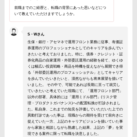
前職までのご経歴と、転職の背景にあった思いなどにつ
いて教えていただけますでしょうか。
S・Wさん
生保・銀行・アセマネで運用フロント業務に従事、有価証
券運用のプロフェッショナルとしてのキャリアを歩んでい
きたいと考えておりました。特に、債券・クレジット・証
券化商品の自家運用・外部委託運用の経験を経て、ゆくゆ
くは幅広い投資戦略・商品を時機を捉えながら展開でき得
る「外部委託運用のプロフェッショナル」としてキャリア
を歩んでいたいきたいと、漠然ながらも将来展望を描いて
いました。 その中で、可能であれば長期に亘って就労し
ていきたいと考えていた現職にて、「運用フロント部門」
以外の部署、具体的には「運用ミドル部門」(リスク管
理・プロダクトガバナンス)への配置転換が打診されまし
た。私自身、これまでの知見を評価していただいた上での
異動打診であった事は、現職からの期待を受けて前向きに
捉えていた一方、上記のキャリアビジョンを描いていた事
から家族と相談しながら熟慮した結果、上記の「夢」を実
現できる案件に限って転職を決意しました。