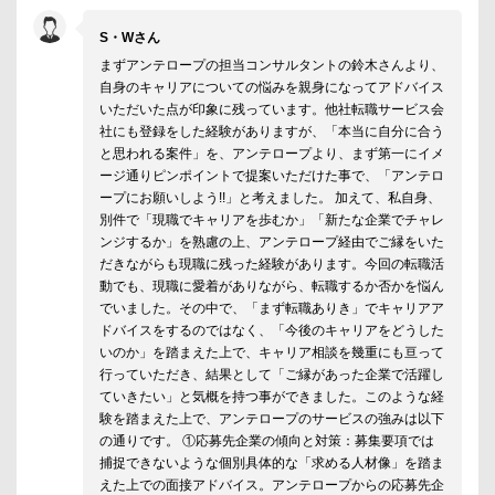
S・Wさん
まずアンテロープの担当コンサルタントの鈴木さんより、
自身のキャリアについての悩みを親身になってアドバイス
いただいた点が印象に残っています。他社転職サービス会
社にも登録をした経験がありますが、「本当に自分に合う
と思われる案件」を、アンテロープより、まず第一にイメ
ージ通りピンポイントで提案いただけた事で、「アンテロ
ープにお願いしよう!!」と考えました。 加えて、私自身、
別件で「現職でキャリアを歩むか」「新たな企業でチャレ
ンジするか」を熟慮の上、アンテロープ経由でご縁をいた
だきながらも現職に残った経験があります。今回の転職活
動でも、現職に愛着がありながら、転職するか否かを悩ん
でいました。その中で、「まず転職ありき」でキャリアア
ドバイスをするのではなく、「今後のキャリアをどうした
いのか」を踏まえた上で、キャリア相談を幾重にも亘って
行っていただき、結果として「ご縁があった企業で活躍し
ていきたい」と気概を持つ事ができました。このような経
験を踏まえた上で、アンテロープのサービスの強みは以下
の通りです。 ①応募先企業の傾向と対策：募集要項では
捕捉できないような個別具体的な「求める人材像」を踏ま
えた上での面接アドバイス。アンテロープからの応募先企