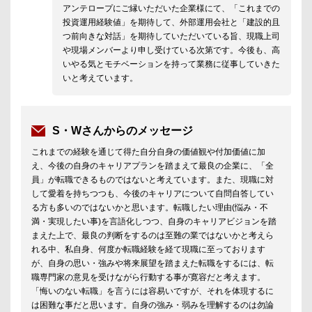
アンテロープにご縁いただいた企業様にて、「これまでの
投資運用経験値」を期待して、外部運用会社と「建設的且
つ前向きな対話」を期待していただいている旨、現職上司
や現場メンバーより申し受けている次第です。今後も、高
いやる気とモチベーションを持って業務に従事していきた
いと考えています。
S・Wさんからのメッセージ
これまでの経験を通じて得た自分自身の価値観や付加価値に加
え、今後の自身のキャリアプランを踏まえて最良の企業に、「全
員」が転職できるものではないと考えています。また、現職に対
して愛着を持ちつつも、今後のキャリアについて自問自答してい
る方も多いのではないかと思います。転職したい理由(悩み・不
満・実現したい事)を言語化しつつ、自身のキャリアビジョンを踏
まえた上で、最良の判断をするのは至難の業ではないかと考えら
れる中、私自身、何度か転職経験を経て現職に至っております
が、自身の思い・強みや将来展望を踏まえた転職をするには、転
職専門家の意見を受けながら行動する事が寛容だと考えます。
「悔いのない転職」を言うには容易いですが、それを体現するに
は困難な事だと思います。自身の強み・弱みを理解するのは勿論