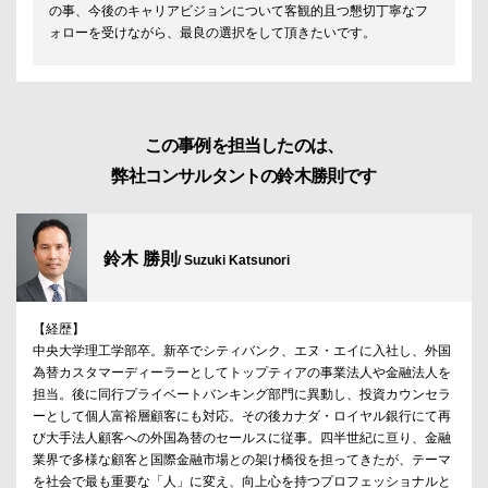
の事、今後のキャリアビジョンについて客観的且つ懇切丁寧なフ
ォローを受けながら、最良の選択をして頂きたいです。
この事例を担当したのは、
弊社コンサルタントの鈴木勝則です
鈴木 勝則
/ Suzuki Katsunori
【経歴】
中央大学理工学部卒。新卒でシティバンク、エヌ・エイに入社し、外国
為替カスタマーディーラーとしてトップティアの事業法人や金融法人を
担当。後に同行プライベートバンキング部門に異動し、投資カウンセラ
ーとして個人富裕層顧客にも対応。その後カナダ・ロイヤル銀行にて再
び大手法人顧客への外国為替のセールスに従事。四半世紀に亘り、金融
業界で多様な顧客と国際金融市場との架け橋役を担ってきたが、テーマ
を社会で最も重要な「人」に変え、向上心を持つプロフェッショナルと