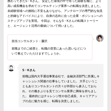
携わってきたS・Kさん。 安定した環境の中で培った経験を糧に、より
高い成長機会を求めてコンサルティング業界への転職を決意しました。
未経験領域への挑戦に不安もありながら、アンテロープの専門的な知見
と的確なアドバイスにより、自身の志向に合った企業・ポジションへの
ステップアップを実現。 今回は、そんなS・Kさんの転職ストーリー
と、エージェント活用の価値について伺いました。
担当コンサルタント：藤沢
前職までのご経歴と、転職の背景にあった思いなどにつ
いて教えていただけますでしょうか。
S・Kさん
前職は国内大手通信事業会社で、金融決済部門に所属しキ
ャッシュレス関連の仕事をしていました。 大手というこ
ともありコンサルタントの方々が外部から参入しておら
れ、その働きぶりを見てコンサル業界に興味を持ちまし
た。 最終的にはチャレンジ性や自己成長、キャリアアッ
プの点に魅力を感じ、転職を決意しました。