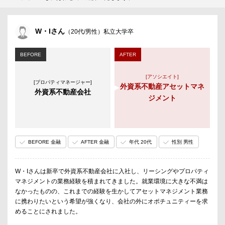
W・Iさん
（20代/男性）私立大学卒
BEFORE
AFTER
[アソシエイト]
[プロパティマネージャー]
外資系不動産アセットマネ
外資系不動産会社
ジメント
BEFORE 金融
AFTER 金融
年代 20代
性別 男性
W・Iさんは新卒で外資系不動産会社に入社し、リーシングやプロパティ
マネジメントの業務経験を積まれてきました。就業環境に大きな不満は
なかったものの、これまでの経験を生かしてアセットマネジメント業務
に携わりたいという希望が強くなり、会社の外にオポチュニティーを求
めることにされました。