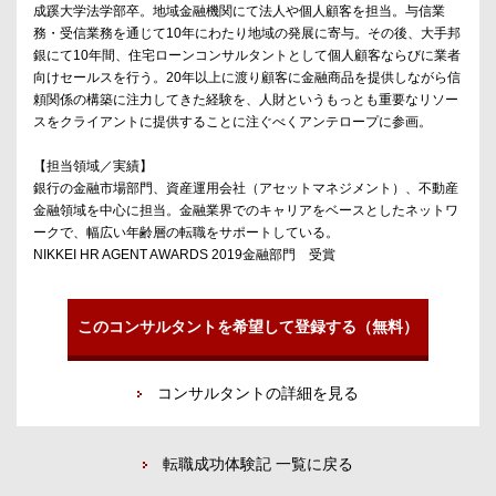
成蹊大学法学部卒。地域金融機関にて法人や個人顧客を担当。与信業
務・受信業務を通じて10年にわたり地域の発展に寄与。その後、大手邦
銀にて10年間、住宅ローンコンサルタントとして個人顧客ならびに業者
向けセールスを行う。20年以上に渡り顧客に金融商品を提供しながら信
頼関係の構築に注力してきた経験を、人財というもっとも重要なリソー
スをクライアントに提供することに注ぐべくアンテロープに参画。
【担当領域／実績】
銀行の金融市場部門、資産運用会社（アセットマネジメント）、不動産
金融領域を中心に担当。金融業界でのキャリアをベースとしたネットワ
ークで、幅広い年齢層の転職をサポートしている。
NIKKEI HR AGENT AWARDS 2019金融部門 受賞
このコンサルタントを希望して登録する（無料）
コンサルタントの詳細を見る
転職成功体験記 一覧に戻る