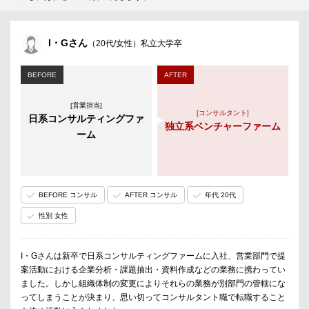
I・Gさん
（20代/女性）私立大学卒
BEFORE
AFTER
[営業担当]
[コンサルタント]
日系コンサルティングファ
独立系ベンチャーファーム
ーム
BEFORE コンサル
AFTER コンサル
年代 20代
性別 女性
I・Gさんは新卒で日系コンサルティングファームに入社、営業部門で提
案活動における企業分析・課題抽出・資料作成などの業務に携わってい
ました。しかし組織体制の変更によりそれらの業務が別部門の管轄にな
ってしまうことが決まり、思い切ってコンサルタント職で転職すること