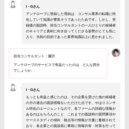
I・Gさん
アンテロープに登録した理由は、コンサル業界の転職に特
化していて知識が豊富そうであったためです。しかし、登
録後の面談時、担当コンサルタントの一人ひとりの候補者
のキャリアと真剣に向き合ってくださる姿勢がとても気に
入り、当初の目的であった業界知識以上に惹かれました。
担当コンサルタント：藤沢
アンテロープのサービスで有益だったのは、どんな部分
でしょうか。
I・Gさん
もっとも有益と感じたのは、その企業を受けた他の候補者
の方の過去の面談情報をいただけた点です。やはりコンサ
ル特化のエージェントなので、各ファームの詳細な情報が
あるのはもちろんのこと、これまでの面談時の質問事項や
ケーススタディの傾向・観点等の情報が大量に蓄積されて
おり、各企業との面談前に事前に情報共有・対策を行って