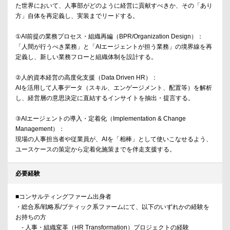
た世界において、人事部がどのように経営に貢献すべきか、その「あり
方」自体を再定義し、実装までリードする。
①AI前提の業務プロセス・組織再編（BPR/Organization Design）：
「人間が行うべき業務」と「AIエージェントが担う業務」の境界線を再
定義し、新しい業務フローと組織体制を設計する。
②人的資本経営の高度化支援（Data Driven HR）：
AIを活用して人事データ（スキル、エンゲージメント、配置等）を解析
し、経営層の意思決定に直結するインサイトを抽出・提言する。
③AIエージェントの導入・定着化（Implementation & Change
Management）：
現場の人事担当者や従業員が、AIを「相棒」として使いこなせるよう、
ユースケースの策定から定着化施策までを伴走支援する。
必要経験
■コンサルティングファーム出身者
・総合系/戦略系/ブティック系ファームにて、以下のいずれかの経験を
お持ちの方
- 人事・組織変革（HR Transformation）プロジェクトの経験