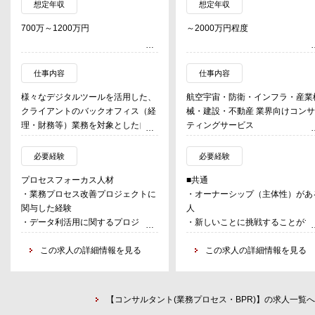
想定年収
想定年収
700万～1200万円
～2000万円程度
仕事内容
仕事内容
様々なデジタルツールを活用した、
航空宇宙・防衛・インフラ・産業
クライアントのバックオフィス（経
械・建設・不動産 業界向けコン
理・財務等）業務を対象とした自動
ティングサービス
化を含むプロセス改革支援を行う。
監査法人が有するナレッジを活用し
・産業創造、新規事業・プログラ
必要経験
必要経験
て”あるべき業務プロセス”を構築す
ローンチ
プロセスフォーカス人材
■共通
ることで、財務データに信頼性を付
・企業・事業戦略立案
・業務プロセス改善プロジェクトに
・オーナーシップ（主体性）があ
与する事が可能。
・経営効率向上
関与した経験
人
これによりクライアントにおけるバ
・IT戦略、顧客戦略、Analytics戦
・データ利活用に関するプロジェク
・新しいことに挑戦することがで
ックオフィス業務の最適化を支援。
略 など（特にデジタル系）
トに関与した経験
る人
この求人の詳細情報を見る
・チームプレイが出来る人
この求人の詳細情報を見る
具体的には以下の通り
IT・デジタルフォーカス人材
・航空・宇宙・防衛・インフラ・
・業務プロセスの自動化
・システム導入の上流工程の経験
設・不動産産業に強い関心がある
現行プロセスをベースとしたTo
（要件定義、設計フェーズへの関
Beプロセスの設計
【コンサルタント(業務プロセス・BPR)】の求人一覧へ
与）
■コンサルファーム出身者
デジタルツールを活用した自動化