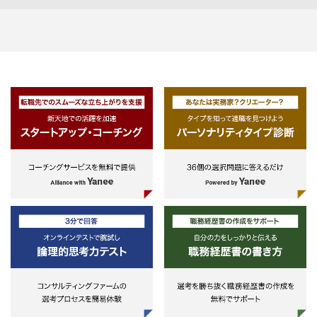
・データベース周りの要件定義・設
・専門領域：事業戦略立案and/or
ワークフローの構築
計に関与した経験
ペレーション改革
自動化ワークフロー運用にあたっ
・デジタルツール構築に係るプログ
・スタッフクラス：製造業、建設
ての課題の識別
ラミングの経験（言語は問わない）
不動産クライアントに対するプロ
ェクト経験
・業務プロセス改革支援（BPR）
・マネージャークラス：上記プロ
自動化で識別された課題の改善
ェクト経験に加え、プロジェクト
上流プロセスにおける業務改善提
ネジメント経験
案
・（なお良）グローバルプロジェ
アウトプットデータのフォーマッ
ト（英語でのコミュニケーション
ト見直し
必要とするプロジェクト）の経験
自動化ワークフロー運用にあたっ
・英語の読み書き、オーラルコミ
ての課題の識別
ニケーションに抵抗がない
・（なお良）海外留学経験、海外
・自動モニタリングの設計・構築
の仕事経験
データドリブンな不正検知
・（TOEIC目安）730点以上
財務データ分析による異常値の発
見
■コンサルファーム以外（事業会
出身者）
※ERPパッケージの導入コンサルと
・大手製造業、不動産デベロッパ
は異
の在籍者
・（望ましい）製造業向けシステ
開発経験 もしくは 経営企画・