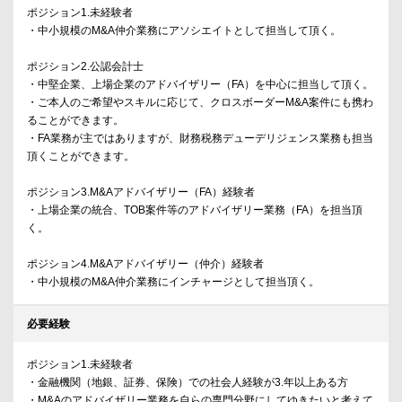
ポジション1.未経験者
・中小規模のM&A仲介業務にアソシエイトとして担当して頂く。
ポジション2.公認会計士
・中堅企業、上場企業のアドバイザリー（FA）を中心に担当して頂く。
・ご本人のご希望やスキルに応じて、クロスボーダーM&A案件にも携わ
ることができます。
・FA業務が主ではありますが、財務税務デューデリジェンス業務も担当
頂くことができます。
ポジション3.M&Aアドバイザリー（FA）経験者
・上場企業の統合、TOB案件等のアドバイザリー業務（FA）を担当頂
く。
ポジション4.M&Aアドバイザリー（仲介）経験者
・中小規模のM&A仲介業務にインチャージとして担当頂く。
必要経験
ポジション1.未経験者
・金融機関（地銀、証券、保険）での社会人経験が3.年以上ある方
・M&Aのアドバイザリー業務を自らの専門分野にしてゆきたいと考えて