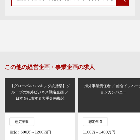
この他の
経営企画・事業企画
の求人
【グローバルバンキング統括部】グ
海外事業責任者 ／ 総合イノベー
ループの海外ビジネス戦略企画 ／
ョンカンパニー
日本を代表する大手金融機関
想定年収
想定年収
目安：600万～1200万円
1100万～1400万円