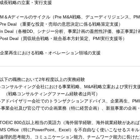
成長戦略の立案・実行支援
. M＆Aディールのサイクル（Pre M&A戦略、デューディリジェンス、P
Pre Deal （重要な投資・売却の意思決定に係る戦略策定支援）
In Deal（各種DD、シナジー分析、事業計画の蓋然性評価、修正事業計
Post Deal（買収統合戦略・統合基本方針策定、PMI実行支援等）
. 企業再生における戦略・オペレーション領域の支援
以下の職務において2年程度以上の実務経験
コンサルティング会社における事業戦略、M&A戦略立案および実行支
戦略コンサルティングファーム経験者は尚可）
アドバイザリー会社でのトランザクションアドバイス、企業再生、PM
事業会社及び官公庁での企画業務（特に経営企画）、新規事業の企画
TOEIC 800点以上相当の英語力（海外留学経験、海外就業経験があれ
MS Office（特にPowerPoint、Excel）を不自由なく使いこなせるスキル
論理的思考能力、コミュニケーション能力、チームワーク能力に長けた