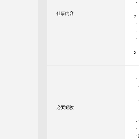
・
仕事内容
2
・
・
・
3
・
‐
（
‐
必要経験
‐
・
・
・