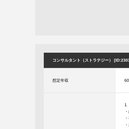
コンサルタント（ストラテジー） [ID:2303
想定年収
6
1
・
・
・