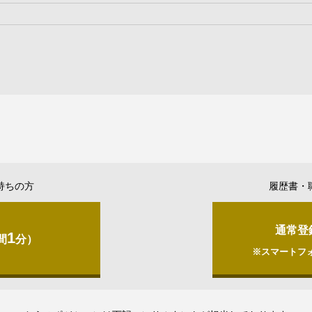
持ちの方
履歴書・
通常登
1
間
分）
※スマートフ