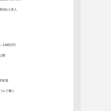
IBD向け求人
万～1499万円
公開
卒歓迎
バルで働く