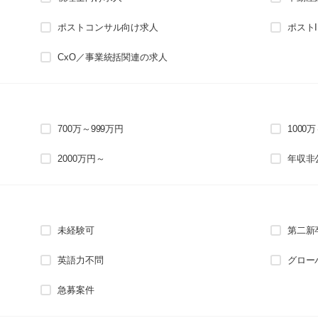
ポストコンサル向け求人
ポスト
CxO／事業統括関連の求人
700万～999万円
1000
2000万円～
年収非
未経験可
第二新
英語力不問
グロー
急募案件