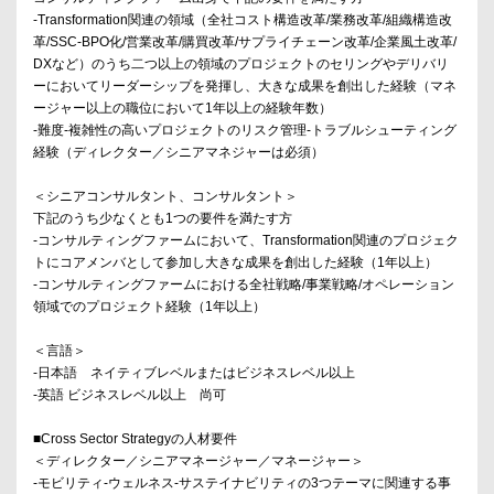
-Transformation関連の領域（全社コスト構造改革/業務改革/組織構造改
革/SSC-BPO化/営業改革/購買改革/サプライチェーン改革/企業風土改革/
DXなど）のうち二つ以上の領域のプロジェクトのセリングやデリバリ
ーにおいてリーダーシップを発揮し、大きな成果を創出した経験（マネ
ージャー以上の職位において1年以上の経験年数）
-難度-複雑性の高いプロジェクトのリスク管理-トラブルシューティング
経験（ディレクター／シニアマネジャーは必須）
＜シニアコンサルタント、コンサルタント＞
下記のうち少なくとも1つの要件を満たす方
-コンサルティングファームにおいて、Transformation関連のプロジェク
トにコアメンバとして参加し大きな成果を創出した経験（1年以上）
-コンサルティングファームにおける全社戦略/事業戦略/オペレーション
領域でのプロジェクト経験（1年以上）
＜言語＞
-日本語 ネイティブレベルまたはビジネスレベル以上
-英語 ビジネスレベル以上 尚可
■Cross Sector Strategyの人材要件
＜ディレクター／シニアマネージャー／マネージャー＞
-モビリティ-ウェルネス-サステイナビリティの3つテーマに関連する事