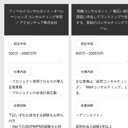
フィールドコンサルタント – オペレ
戦略コンサルタント ／ 幅広い経
ーションズ コンサルティング本部
課題に伴走してワンストップで支
／ アクセンチュア株式会社
する、新鋭のコンサルティングフ
ーム
想定年収
想定年収
500万～2000万円
600万～2000万円
仕事内容
仕事内容
・プロジェクト管理プロセスの導入
主な業務は「経営コンサルティン
定着業務
グ」「M&Aコンサルティング」と
・プロジェクトの全体計画立案の支
る。
援、および推進業務
・企画、要件定義フェーズでは業務
＜経営コンサルティング＞
必要経験
必要経験
設計、改善提案などの提案活動も担
・中期経営計画策定支援
下記いずれか該当する経験をお持ち
＜アソシエイト＞
う。
・新規事業立案支援
の方
※プロジェクトの種類は、ご経験と
・事業再生支援
・SIerでのSE/PM/PMO経験をお持
原則社会人経験1年以上
培ってこられたスキル・バックグラ
・経営管理体制の整備支援