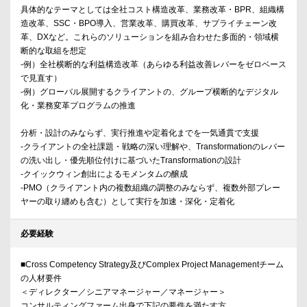
具体的なテーマとしては全社コスト構造改革、業務改革・BPR、組織構
造改革、SSC・BPO導入、営業改革、購買改革、サプライチェーン改
革、DXなど。これらのソリューションを組み合わせた多面的・領域横
断的な取組を想定
-例）全社横断的な利益構造改革（あらゆる利益改善レバーをゼロベース
で見直す）
-例）グローバル展開するクライアントの、グループ横断的なデジタル
化・業務変革プログラムの推進
分析・設計のみならず、実行推進や定着化までを一気通貫で支援
-クライアントの全社課題・戦略の深い理解や、Transformationのレバー
の洗い出し・優先順位付けに基づいたTransformationの設計
-クイックウィン創出によるモメンタムの醸成
-PMO（クライアント内の複数組織の調整のみならず、複数外部プレー
ヤーの取り纏めも含む）として実行を加速・深化・定着化
必要経験
■Cross Competency Strategy及びComplex Project Managementチーム
の人材要件
＜ディレクター／シニアマネージャー／マネージャー＞
コンサルティングファーム出身で下記の要件を満たす方