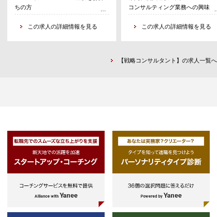
ちの方
コンサルティング業務への興味・
ウンド、及びご本人のキャリア志向
・その他営業戦略策定/コスト削
・大手企業グループIT子会社での
心
に合わせて決定する。
援など
SE/PM/PMO経験をお持ちの方
この求人の詳細情報を見る
一緒に会社を創っていくことに対
この求人の詳細情報を見る
・事業会社システム部門での企画/管
る興味・関心
＜M&Aコンサルティング＞
理経験、ソリューション導入時の管
M&A、ファイナンス、会計領域に
・M&A戦略策定
理経験をお持ちの方
する興味・関心
・ビジネスデューデリジェンス
【戦略コンサルタント】の求人一覧へ
・システム導入・開発プロジェクト
＜シニアアソシエイト＞
・PMI支援
でのプロジェクトマネージャー/プロ
ジェクトリーダー経験
コンサルティング会社等での経営
プロジェクト例
・コンサルティング会社でのクライ
ンサルティング経験
・小売業の新規事業立案支援
アントサービス経験
一緒に会社を創っていくことに対
・製造業の中期経営計画策定支援
・大規模プロジェクトのマネジメン
る興味・関心
・福祉業の成長戦略策定・中期経
ト経験
M&A、ファイナンス、会計領域に
計画策定支援
する興味・関心
・海外企業の日本進出支援
＜マネージャー以上＞
・投資検討時のビジネスデューデ
ジェンス支援
戦略コンサルティングファーム、
・外食業のPMI支援
資銀行、M&Aブティック、PEフ
経営者と直接議論しながら、企業
ンド、その他プロフェッショナル
意思決定に深く関わる案件が中心
ァーム等で、 戦略コンサルティ
もしくは経営支援の経験をお持ち
方 。（3年目安）