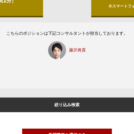
1
間
分）
※スマートフ
こちらのポジションは下記コンサルタントが担当しております。
藤沢将貴
絞り込み検索