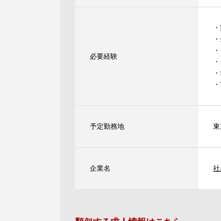
・
・
・
必要経験
・
・
・
予定勤務地
東
企業名
社