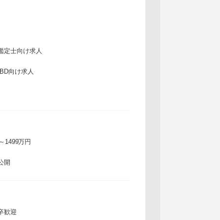
鑑定士向け求人
IBD向け求人
万～1499万円
公開
卒歓迎