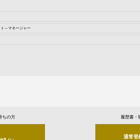
イト～マネージャー
持ちの方
履歴書・
通常登