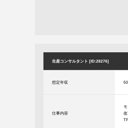
生産コンサルタント [ID:28276]
想定年収
5
モ
仕事内容
改
T