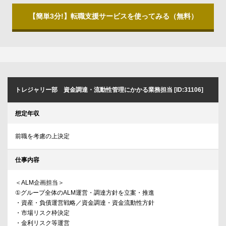
【簡単3分!】転職支援サービスを使ってみる（無料）
トレジャリー部 資金調達・流動性管理にかかる業務担当 [ID:31106]
想定年収
前職を考慮の上決定
仕事内容
＜ALM企画担当＞
①グループ全体のALM運営・調達方針を立案・推進
・資産・負債運営戦略／資金調達・資金流動性方針
・市場リスク枠決定
・金利リスク等運営