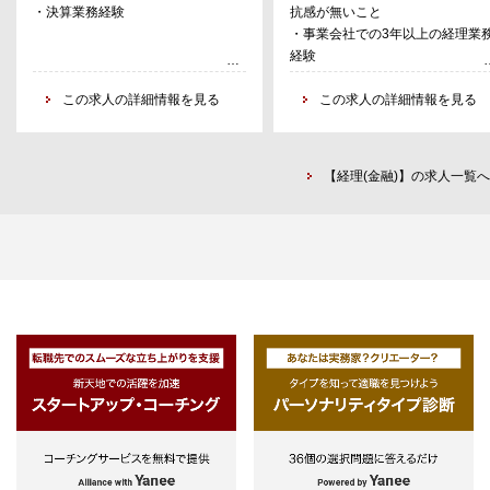
・決算業務経験
抗感が無いこと
成・提供、分析
・レンダー及び投資家対応業務(
・事業会社での3年以上の経理業
ポート)
経験
・会計事務所及び信託銀行からの
・実務経験があれば資格は問わな
い合わせ対応業務
この求人の詳細情報を見る
が、簿記の知識要
この求人の詳細情報を見る
・会計事務所宛指図及び信託銀行
・MS Word, Excel, Powerpoint 
指図業務
用経験
・SPC書類の管理等
【経理(金融)】の求人一覧へ
※ご経験に応じて
・子会社等の会計システムへの伝
入力業務及び決算補助業務