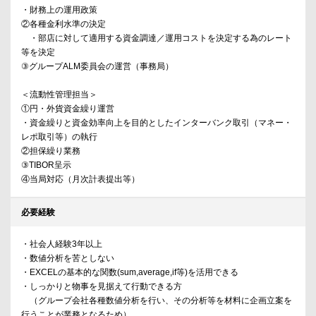
・財務上の運用政策
②各種金利水準の決定
・部店に対して適用する資金調達／運用コストを決定する為のレート
等を決定
③グループALM委員会の運営（事務局）
＜流動性管理担当＞
①円・外貨資金繰り運営
・資金繰りと資金効率向上を目的としたインターバンク取引（マネー・
レポ取引等）の執行
②担保繰り業務
③TIBOR呈示
④当局対応（月次計表提出等）
必要経験
・社会人経験3年以上
・数値分析を苦としない
・EXCELの基本的な関数(sum,average,if等)を活用できる
・しっかりと物事を見据えて行動できる方
（グループ会社各種数値分析を行い、その分析等を材料に企画立案を
行うことが業務となるため）