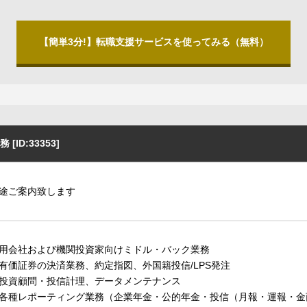
【簡単3分!】転職支援サービスを使ってみる（無料）
D:33353]
途ご案内致します
用会社および機関投資家向けミドル・バック業務
有価証券の決済業務、約定指図、外国籍投信/LPS発注
投資顧問・投信計理、データメンテナンス
各種レポーティング業務（企業年金・公的年金・投信（月報・運報・金商