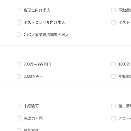
税理士向け求人
不動産
ポストコンサル向け求人
ポスト
CxO／事業統括関連の求人
700万～999万円
1000
2000万円～
年収非
未経験可
第二新
英語力不問
グロー
急募案件