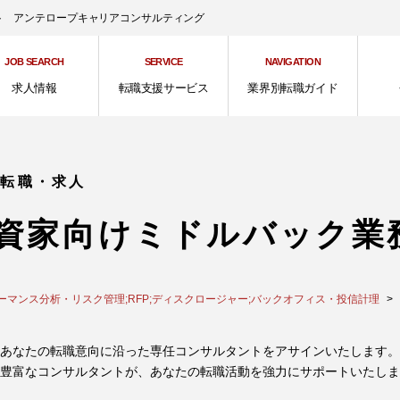
ント アンテロープキャリアコンサルティング
JOB SEARCH
SERVICE
NAVIGATION
求人情報
転職支援サービス
業界別転職ガイド
の転職・求人
資家向けミドルバック業
ーマンス分析・リスク管理;RFP;ディスクロージャー;バックオフィス・投信計理
あなたの転職意向に沿った専任コンサルタントをアサインいたします。
豊富なコンサルタントが、あなたの転職活動を強力にサポートいたしま