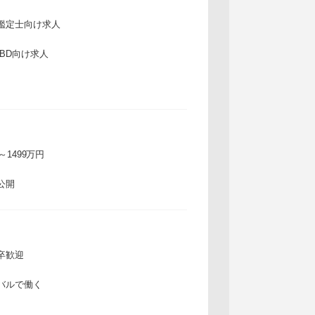
鑑定士向け求人
IBD向け求人
万～1499万円
公開
卒歓迎
バルで働く