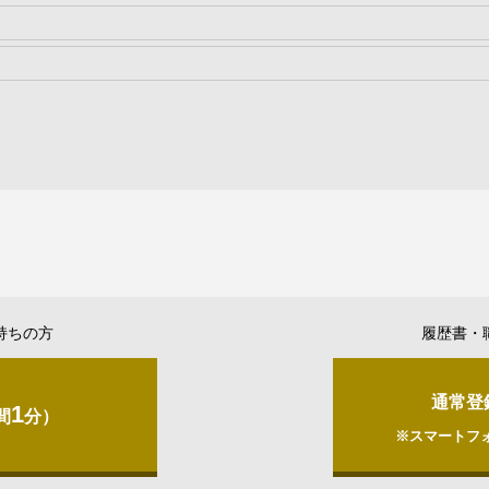
持ちの方
履歴書・
通常登
1
間
分）
※スマートフ