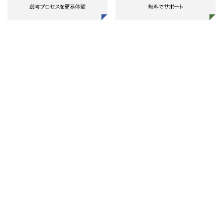
規事業構想策定・実行、戦略の実
証・実行、政策提言コンサルティン
グ
【業務③：研究開発・技術開発戦略
策定に関するコンサルティング】
先端領域に積極的な製造業・技術開
発企業等から、マクロトレンドを先
読みした研究開発・技術開発テーマ
抽出・選定、ロードマップ作成、マ
ネジメント体制構築を支援。（R&D
部署向け）
［業務の具体例］
技術動向調査、研究開発戦略・組織
設計、科学技術起点のイノベーショ
ン創出、技術・研究開発・知財コン
サルティング
【業務④：機能別戦略策定・実行に
関するコンサルティング】
多様な業界の民間企業等に対し、経
営戦略を起点とした組織・人材領域