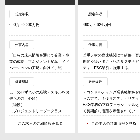
想定年収
想定年収
600万～2000万円
490万～626万円
仕事内容
仕事内容
「自らの未来構想を通じて企業・事
若手人材の育成機関にて研修、育
業の成長、マネジメント変革、イノ
期間を経た後に下記のサステナビ
ベーションの実現に向けて、戦略策
ティ・ESG業務に従事する。
定から実行までをトータルに支援す
る」コンサルティング業務を行う。
・サステナビリティ戦略関連サー
必要経験
必要経験
以下のいずれか、または複数の業務
ス
以下のいずれかの経験・スキルをお
・コンサルティング業務経験をお
を担当。
・気候変動リスク対応／脱炭素化
持ちの方（必須）
ちの方で、今後サステナビリティ
連サービス
［経験］
ESG業務のプロフェッショナルと
【業務①：経営戦略の策定・実行に
・生物多様性／自然資本関連サー
【プロジェクトリーダークラス：プ
て長期的な活躍を希望されている
関するコンサルティング】
ス
ロジェクト管理、進捗/リスク/コス
多様な業界の民間企業等に対し、将
・サーキュラーエコノミー関連サ
ト管理、顧客折衝、営業、プロジェ
この求人の詳細情報を見る
この求人の詳細情報を見る
来の環境分析から、長期ビジョンや
ビス
クトメンバー育成】
中期経営計画の策定、サステナビリ
・社会課題／人権対応関連サービ
以下メンバークラスに記載のいずれ
ティ戦略の立案、策定した戦略・計
・ガバナンス／リスク管理関連サ