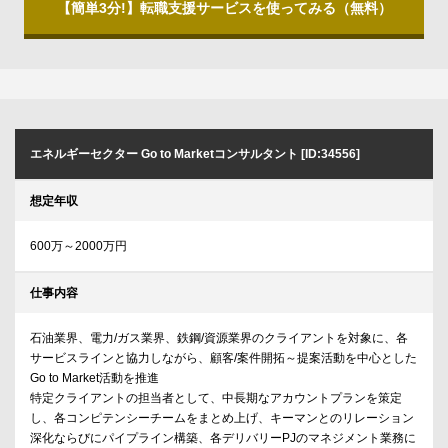
【簡単3分!】転職支援サービスを使ってみる（無料）
エネルギーセクター Go to Marketコンサルタント [ID:34556]
想定年収
600万～2000万円
仕事内容
石油業界、電力/ガス業界、鉄鋼/資源業界のクライアントを対象に、各
サービスラインと協力しながら、顧客/案件開拓～提案活動を中心とした
Go to Market活動を推進
特定クライアントの担当者として、中長期なアカウントプランを策定
し、各コンピテンシーチームをまとめ上げ、キーマンとのリレーション
深化ならびにパイプライン構築、各デリバリーPJのマネジメント業務に