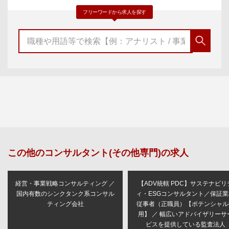
フリーワードから求人を探す
この他の
コンサルタント(その他専門)
の求人
経営・事業戦略コンサルティング ／
【ADV統轄 PDC】サステナビリ
国内有数のシンクタンク系コンサル
ィ・ESGコンサルタント／保証業
ティング会社
従事者（正職員）【ポテンシャル
用】 ／ 幅広いアドバイザリーサ
ビスを提供している監査法人