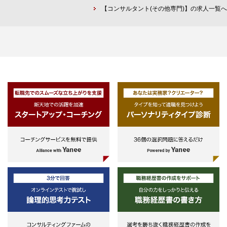
かの経験に加え、チームや組織のマ
画の実行まで一貫して支援。（全
ビス
【コンサルタント(その他専門)】の求人一覧へ
ネジメント、運営経験をお持ちの方
社・トップマネジメント向け）
・報告関連サービス
・保証関連サービス
【メンバークラス：調査・分析、資
［業務の具体例］
料作成、パートリーダー、プロジェ
長期ビジョン策定、中期経営計画策
クト運営補助】
定・実行、サステナビリティ戦略の
以下のいずれかの経験をお持ちの方
策定・実行、インテリジェンス機能
①コンサルティングファームにおけ
の設計・導入・実行
る当該領域の実務経験
②一般事業会社における経営・事業
【業務②：事業戦略の策定・実行に
企画・推進にかかわる実務経験
関するコンサルティング】
③一般事業会社における研究開発・
多様な業界の民間企業や官公庁等に
技術企画にかかわる実務経験
対し、国内外の政策トレンドを踏ま
え、中長期市場予測に基づく事業環
［スキル・資格］
境分析、新規事業を含む事業戦略や
①実務経験相応のスキル、特に経
事業計画の策定、エコシステム形成
営・事業企画・推進に関する専門的
を含む事業立ち上げ、さらに政策提
知見
言に至るまで包括的に支援。（事業
②論理的思考力、ドキュメンテーシ
部や新規事業部署向け）
ョン力、コミュニケーション力
［業務の具体例］
中長期市場予測、事業戦略策定、新