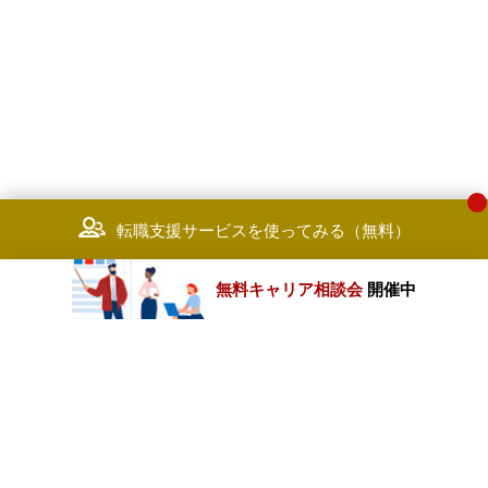
やマーケティング領域、ERM（エン
タープライズリスクマネジメント）
領域等の機能別戦略の策定から実行
まで一貫して支援します。（人事・
マーケティング・リスク管理部署向
け）
［業務の具体例］
組織・人材戦略策定、組織構造改
革、組織風土改革、人事制度改革、
転職支援サービスを使ってみる（無料）
人材育成体系構築、マーケティング
戦略策定、マーケティングリサーチ
高度化、リスクマネジメントの仕組
無料キャリア相談会
開催中
み構築・運用支援
【業務⑤：農業・食品分野の戦略策
カテゴリートップ
定・経営支援・実行支援に関するコ
ンサルティング】
職種別求人情報
農業・食品分野の企業及び新規参入
企業等に対し、戦略の策定から実行
まで一貫して支援。（特定ドメイン
条件別求人情報
「農業・食品」に掛かる企業・部署