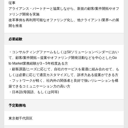
従事
アライアンス・パートナーと協業しながら、新規の顧客/案件開拓やオフ
ァリング開発を実施
改革事例を再利用可能なオファリング化し、他クライアント/業界への展
開を推進
必要経験
・コンサルティングファームもしくはSI/ソリューションベンダーにおい
て、顧客/案件開拓～提案やオファリング開発活動などを中心としたGo
to Market業務経験が3～5年程度ある方
・顧客課題/ニーズに応じて、自社のサービスを最適に組み合わせて、も
しくは必要に応じて適宜カスタマイズして、訴求力ある提案ができる方
・フットワークが軽く、社内外の関係者と良好で強いリレーションを構
築できるコミュニケーション力の高い方
・日本語(母国語、もしくは同等)
予定勤務地
東京都千代田区