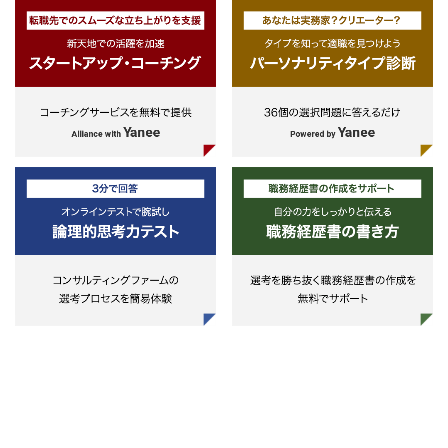
にご案内差し上げます。
※以降の日程につきましては、決ま
り次第掲載いたします。
【対象者】
SEまたはコンサル経験者
※シニアマネージャ以上の方・
NonITの方は対象外
【応募後の流れ】
書類選考
↓
適性検査 / 面接前アンケート提出
↓
1Day選考会当日 / 対面面接1回
※1〜1.5時間程度
↓
選考会後、給与関連書類の提出
↓
内定の場合、後日オファー面談を設
定