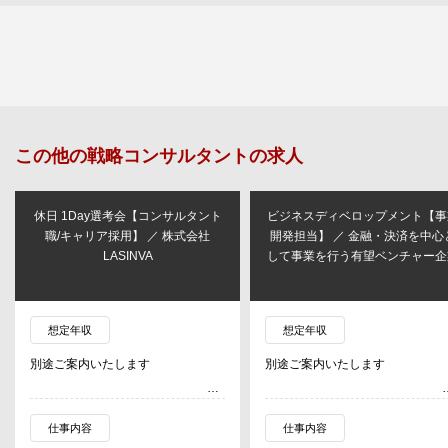
この他の
戦略コンサルタント
の求人
休日 1Day選考会【コンサルタント
ビジネスディベロップメント【事
職/キャリア採用】 ／ 株式会社
開発担当】 ／ 金融・決済を中心
LASINVA
して事業を行う有望ベンチャー企
想定年収
想定年収
別途ご案内いたします
別途ご案内いたします
仕事内容
仕事内容