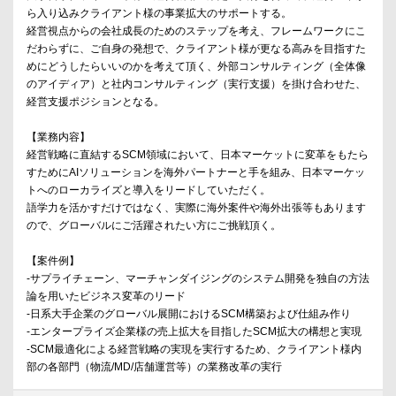
ら入り込みクライアント様の事業拡大のサポートする。
経営視点からの会社成長のためのステップを考え、フレームワークにこ
だわらずに、ご自身の発想で、クライアント様が更なる高みを目指すた
めにどうしたらいいのかを考えて頂く、外部コンサルティング（全体像
のアイディア）と社内コンサルティング（実行支援）を掛け合わせた、
経営支援ポジションとなる。
【業務内容】
経営戦略に直結するSCM領域において、日本マーケットに変革をもたら
すためにAIソリューションを海外パートナーと手を組み、日本マーケッ
トへのローカライズと導入をリードしていただく。
語学力を活かすだけではなく、実際に海外案件や海外出張等もあります
ので、グローバルにご活躍されたい方にご挑戦頂く。
【案件例】
‐サプライチェーン、マーチャンダイジングのシステム開発を独自の方法
論を用いたビジネス変革のリード
‐日系大手企業のグローバル展開におけるSCM構築および仕組み作り
-エンタープライズ企業様の売上拡大を目指したSCM拡大の構想と実現
‐SCM最適化による経営戦略の実現を実行するため、クライアント様内
部の各部門（物流/MD/店舗運営等）の業務改革の実行