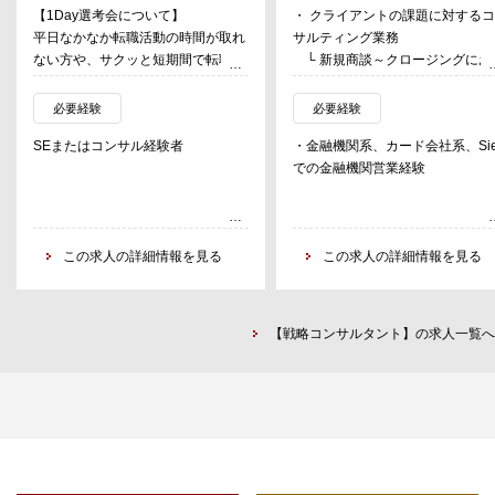
【1Day選考会について】
・ クライアントの課題に対する
平日なかなか転職活動の時間が取れ
サルティング業務
ない方や、サクッと短期間で転職先
└ 新規商談～クロージングにお
を決めたい方へ。
るシナリオプランの企画立案・提
1日で選考が終了する“1day選考
└ 受注後の中長期的な事業成長
必要経験
必要経験
会”のご案内です。
援（アップセル・クロスセルなど
SEまたはコンサル経験者
・金融機関系、カード会社系、Sie
└ ステークホルダーを巻き込み
での金融機関営業経験
【予定開催日時】
がらプロジェクトを主体的にリー
・6月27日（土）10：00～17：00
までの枠 ※応募締切：6月19日
（金）12：00まで
この求人の詳細情報を見る
この求人の詳細情報を見る
・7月11日（土）10：00～17：00
までの枠 ※応募締切：7月 3日
（金）12：00まで
・7月25日（土）10：00～17：00
【戦略コンサルタント】の求人一覧へ
までの枠 ※応募締切：7月17日
（金）12：00まで
※ご応募の際、いずれの選考日をご
希望か、応募フォームにて選択くだ
さい。
※面接の実施時間は応募締め切り後