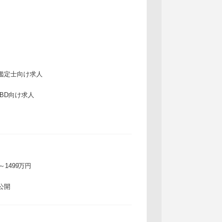
鑑定士向け求人
IBD向け求人
万～1499万円
公開