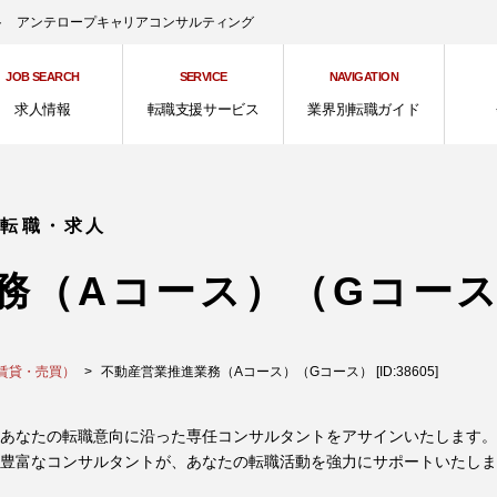
ント アンテロープキャリアコンサルティング
JOB SEARCH
SERVICE
NAVIGATION
求人情報
転職支援サービス
業界別転職ガイド
の転職・求人
務（Aコース）（Gコー
賃貸・売買）
不動産営業推進業務（Aコース）（Gコース） [ID:38605]
あなたの転職意向に沿った専任コンサルタントをアサインいたします。
豊富なコンサルタントが、あなたの転職活動を強力にサポートいたしま