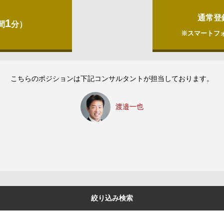
通常登
1
間
分）
※スマートフ
こちらのポジションは下記コンサルタントが担当しております。
渡邉一也
絞り込み検索