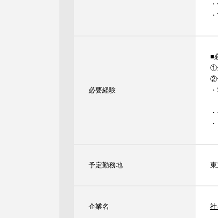
・
・
■
①
②
必要経験
・
・
・
予定勤務地
東
企業名
社