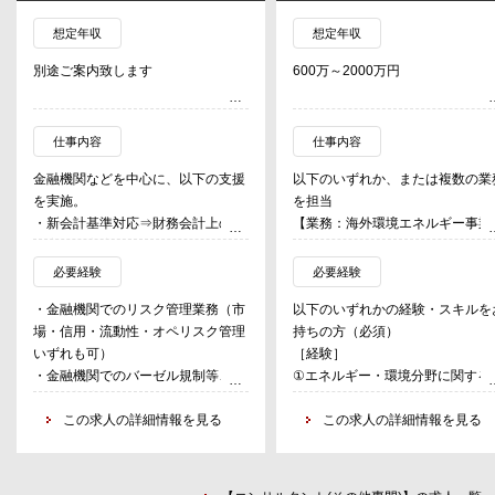
想定年収
想定年収
別途ご案内致します
600万～2000万円
仕事内容
仕事内容
金融機関などを中心に、以下の支援
以下のいずれか、または複数の業
を実施。
を担当
・新会計基準対応⇒財務会計上の引
【業務：海外環境エネルギー事業
当実務の高度化
進】
・バーゼル規制⇒内部格付手法導
エネルギー・サステナビリティに
必要経験
必要経験
入、その他バーゼル規制対応の支援
する課題解決や持続可能な国際社
・金融機関でのリスク管理業務（市
以下のいずれかの経験・スキルを
・信用リスク管理高度化⇒審査モデ
の実現に向けて、アジア、中東な
場・信用・流動性・オペリスク管理
持ちの方（必須）
ル、格付モデル等の構築、ストレス
において、国内外の政府・企業を
いずれも可）
［経験］
テスト高度化等
客さまとして、気候変動対策やサ
・金融機関でのバーゼル規制等、各
①エネルギー・環境分野に関する
・クオンツ⇒複雑な有価証券・デリ
キュラーエコノミーなど幅広い分
種規制対応のための構築業務、クオ
外プロジェクトの遂行経験
バティブに対する価格・リスク評
での技術やノウハウ、政策展開や
ンツ業務
この求人の詳細情報を見る
②海外政府・海外現地機関との交
この求人の詳細情報を見る
価、モデルリスクガバナンス等
装支援を行います。
・コンサルティング業界、システム
渉・折衝経験（エネルギー・環境
・上記以外⇒リスクアペタイトフレ
ベンダー等での信用リスク管理高度
野に関する海外プロジェクト営業
ームワーク構築、データを用いてAI
［業務の具体例］
化等
務経験、特に中東・南アジア圏で
活用、リスク管理に係る内部監査支
・海外政府の気候変動政策策定支