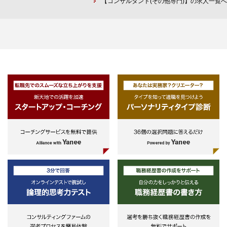
【コンサルタント(その他専門)】の求人一覧へ
・理系出身であり、統計分析や金融
実務経験があれば尚可）
援等
援、国際交渉支援
工学等に係る論文を作成、もしくは
・海外におけるカーボンクレジッ
研究された経験
［スキル］
上記のように会計・規制・リスク管
ト・メカニズムを活用した脱炭素
・SQL等プログラミングやVBAの作
①環境・エネルギー分野に関する
理及びそのガバナンス（会計監査サ
業・技術（CCUS,CDR等）の戦
成
門的知見
ポートを含む）に関連する領域に関
策定・技術実証・事業性評価支援
・日本語 ネイティブレベル
②事業化・実証事業推進における
わるサービスを一体としたチームで
・日本市場進出・事業拡大を目的
見
提供する。
した国内制度調査、事業検討支援
③コミュニケーション能力
④レポーティング能力
⑤ビジネルレベルの英語力