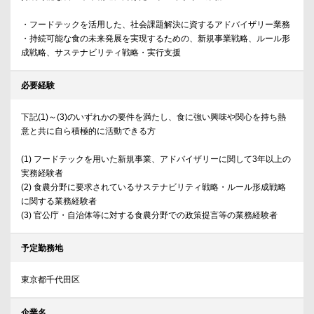
・フードテックを活用した、社会課題解決に資するアドバイザリー業務
・持続可能な食の未来発展を実現するための、新規事業戦略、ルール形
成戦略、サステナビリティ戦略・実行支援
必要経験
下記(1)～(3)のいずれかの要件を満たし、食に強い興味や関心を持ち熱
意と共に自ら積極的に活動できる方
(1) フードテックを用いた新規事業、アドバイザリーに関して3年以上の
実務経験者
(2) 食農分野に要求されているサステナビリティ戦略・ルール形成戦略
に関する業務経験者
(3) 官公庁・自治体等に対する食農分野での政策提言等の業務経験者
予定勤務地
東京都千代田区
企業名