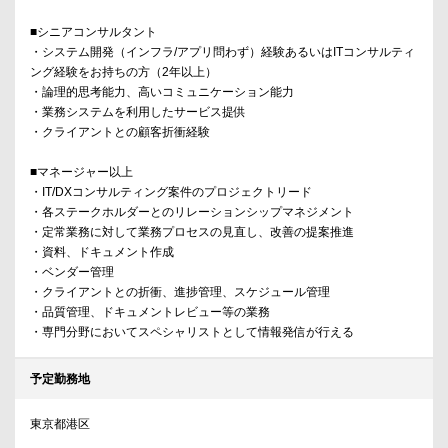
■シニアコンサルタント
・システム開発（インフラ/アプリ問わず）経験あるいはITコンサルティ
ング経験をお持ちの方（2年以上）
・論理的思考能力、高いコミュニケーション能力
・業務システムを利用したサービス提供
・クライアントとの顧客折衝経験
■マネージャー以上
・IT/DXコンサルティング案件のプロジェクトリード
・各ステークホルダーとのリレーションシップマネジメント
・定常業務に対して業務プロセスの見直し、改善の提案推進
・資料、ドキュメント作成
・ベンダー管理
・クライアントとの折衝、進捗管理、スケジュール管理
・品質管理、ドキュメントレビュー等の業務
・専門分野においてスペシャリストとして情報発信が行える
予定勤務地
東京都港区