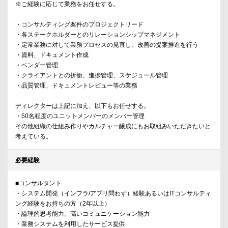
※ご経験に応じて業務をお任せする。
・コンサルティング案件のプロジェクトリード
・各ステークホルダーとのリレーションシップマネジメント
・定常業務に対して業務プロセスの見直し、改善の提案推進を行う
・資料、ドキュメント作成
・ベンダー管理
・クライアントとの折衝、進捗管理、スケジュール管理
・品質管理、ドキュメントレビュー等の業務
ディレクターは上記に加え、以下もお任せする。
・50名程度のユニットメンバーのメンバー管理
その他組織の仕組み作りやカルチャー醸成にもお取組みいただきたいと
考えている。
必要経験
■コンサルタント
・システム開発（インフラ/アプリ問わず）経験あるいはITコンサルティ
ング経験をお持ちの方（2年以上）
・論理的思考能力、高いコミュニケーション能力
・業務システムを利用したサービス提供