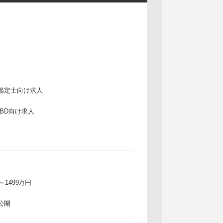
鑑定士向け求人
IBD向け求人
万～1499万円
公開