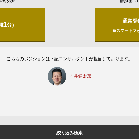
持ちの方
履歴書・
通常登
1
間
分）
※スマートフ
こちらのポジションは下記コンサルタントが担当しております。
向井健太郎
絞り込み検索