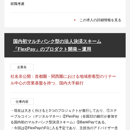
前職考慮
この求人の詳細情報を見る
国内初マルチバンク型の法人決済スキーム
「FlexPay」のプロダクト開発～運用
企業名
社名非公開：首都圏・関西圏における地域密着型のリテー
ル中心の営業基盤を持つ、国内大手銀行
仕事内容
・現在は大きく分けると3つのプロジェクトが進行しており、①ステ
ーブルコイン（デジタルマネー）②FlexPay（全国32の銀行が参加す
る国内初のマルチバンク型決済スキーム）③BankPayである。
・今回は②FlexPayのPJに入る予定であり、主担当のアドバイザー含