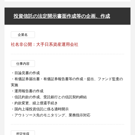
投資信託の法定開示書面作成等の企画、作成
企業名
社名非公開：大手日系資産運用会社
仕事内容
・目論見書の作成
・有価証券届出書・有価証券報告書等の作成・提出、ファンド監査の
実施
・運用報告書の作成
・信託約款の作成、受託銀行との信託契約締結
・約款変更、繰上償還手続き
・国内上場投資信託に係る適時開示
・アウトソース先のモニタリング、業務指示対応
想定年収