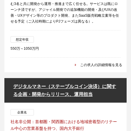
む3名と共に開発から運用・推進まで広く任せる。サービスは既にロ
ーンチ済ですが、アジャイル開発での追加機能の開発・及びUXの改
善・UXデザイン等のプロダクト開発、またSaaS販売戦略立案等を任
せる予定（ご入社時期によりPJフェーズは異なる）。
想定年収
550万～1050万円
この求人の詳細情報を見る
デジタルマネー（ステーブルコイン決済）に関す
る企画・開発からリリース、運用担当
企業名
社名非公開：首都圏・関西圏における地域密着型のリテー
ル中心の営業基盤を持つ、国内大手銀行