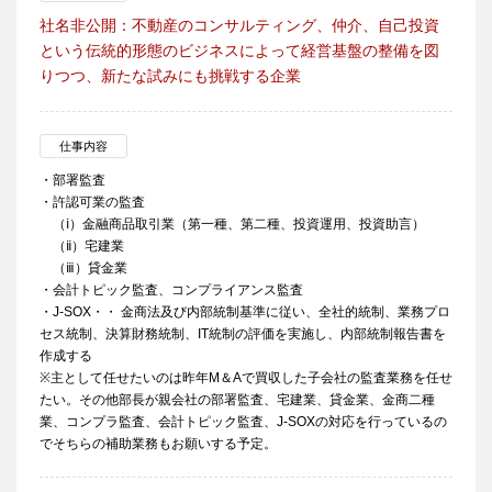
社名非公開：不動産のコンサルティング、仲介、自己投資
という伝統的形態のビジネスによって経営基盤の整備を図
りつつ、新たな試みにも挑戦する企業
仕事内容
・部署監査
・許認可業の監査
（ⅰ）金融商品取引業（第一種、第二種、投資運用、投資助言）
（ⅱ）宅建業
（ⅲ）貸金業
・会計トピック監査、コンプライアンス監査
・J-SOX・・ 金商法及び内部統制基準に従い、全社的統制、業務プロ
セス統制、決算財務統制、IT統制の評価を実施し、内部統制報告書を
作成する
※主として任せたいのは昨年M＆Aで買収した子会社の監査業務を任せ
たい。その他部長が親会社の部署監査、宅建業、貸金業、金商二種
業、コンプラ監査、会計トピック監査、J-SOXの対応を行っているの
でそちらの補助業務もお願いする予定。