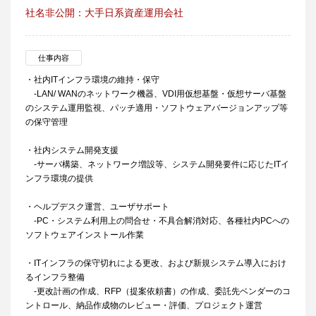
社名非公開：大手日系資産運用会社
仕事内容
・社内ITインフラ環境の維持・保守
-LAN/ WANのネットワーク機器、VDI用仮想基盤・仮想サーバ基盤
のシステム運用監視、パッチ適用・ソフトウェアバージョンアップ等
の保守管理
・社内システム開発支援
-サーバ構築、ネットワーク増設等、システム開発要件に応じたITイ
ンフラ環境の提供
・ヘルプデスク運営、ユーザサポート
-PC・システム利用上の問合せ・不具合解消対応、各種社内PCへの
ソフトウェアインストール作業
・ITインフラの保守切れによる更改、および新規システム導入におけ
るインフラ整備
-更改計画の作成、RFP（提案依頼書）の作成、委託先ベンダーのコ
ントロール、納品作成物のレビュー・評価、プロジェクト運営