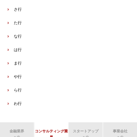
さ行
た行
な行
は行
ま行
や行
ら行
わ行
金融業界
コンサルティング業
スタートアップ
事業会社
への
への
への