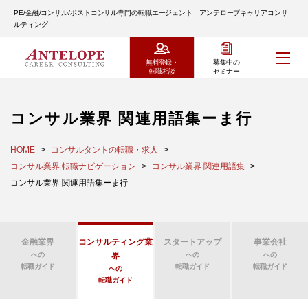
PE/金融/コンサル/ポストコンサル専門の転職エージェント アンテロープキャリアコンサ
ルティング
無料登録・
募集中の
転職相談
セミナー
コンサル業界 関連用語集ーま行
HOME
コンサルタントの転職・求人
コンサル業界 転職ナビゲーション
コンサル業界 関連用語集
コンサル業界 関連用語集ーま行
金融業界
コンサルティング業
スタートアップ
事業会社
への
界
への
への
転職ガイド
転職ガイド
転職ガイド
への
転職ガイド