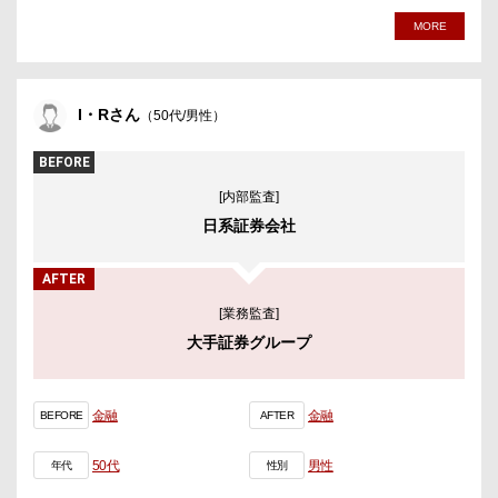
MORE
I・Rさん
（50代/男性）
BEFORE
[内部監査]
日系証券会社
AFTER
[業務監査]
大手証券グループ
金融
金融
BEFORE
AFTER
50代
男性
年代
性別