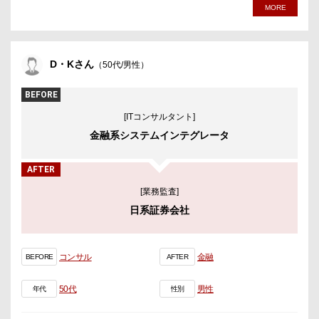
MORE
D・Kさん
（50代/男性）
BEFORE
[ITコンサルタント]
金融系システムインテグレータ
AFTER
[業務監査]
日系証券会社
コンサル
金融
BEFORE
AFTER
50代
男性
年代
性別