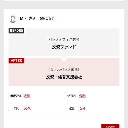
M・Iさん
（50代/女性）
BEFORE
[バックオフィス業務]
投資ファンド
AFTER
[ミドルバック業務]
投資・経営支援会社
金融
金融
BEFORE
AFTER
50代
女性
年代
性別
MORE