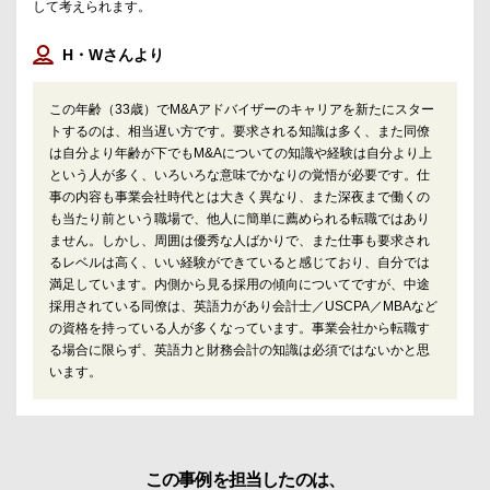
して考えられます。
H・Wさんより
この年齢（33歳）でM&Aアドバイザーのキャリアを新たにスター
トするのは、相当遅い方です。要求される知識は多く、また同僚
は自分より年齢が下でもM&Aについての知識や経験は自分より上
という人が多く、いろいろな意味でかなりの覚悟が必要です。仕
事の内容も事業会社時代とは大きく異なり、また深夜まで働くの
も当たり前という職場で、他人に簡単に薦められる転職ではあり
ません。しかし、周囲は優秀な人ばかりで、また仕事も要求され
るレベルは高く、いい経験ができていると感じており、自分では
満足しています。内側から見る採用の傾向についてですが、中途
採用されている同僚は、英語力があり会計士／USCPA／MBAなど
の資格を持っている人が多くなっています。事業会社から転職す
る場合に限らず、英語力と財務会計の知識は必須ではないかと思
います。
この事例を担当したのは、