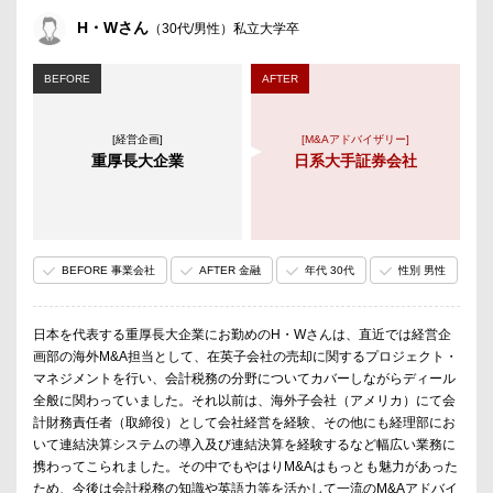
H・Wさん
（30代/男性）私立大学卒
BEFORE
AFTER
[経営企画]
[M&Aアドバイザリー]
重厚長大企業
日系大手証券会社
BEFORE 事業会社
AFTER 金融
年代 30代
性別 男性
日本を代表する重厚長大企業にお勤めのH・Wさんは、直近では経営企
画部の海外M&A担当として、在英子会社の売却に関するプロジェクト・
マネジメントを行い、会計税務の分野についてカバーしながらディール
全般に関わっていました。それ以前は、海外子会社（アメリカ）にて会
計財務責任者（取締役）として会社経営を経験、その他にも経理部にお
いて連結決算システムの導入及び連結決算を経験するなど幅広い業務に
携わってこられました。その中でもやはりM&Aはもっとも魅力があった
ため、今後は会計税務の知識や英語力等を活かして一流のM&Aアドバイ