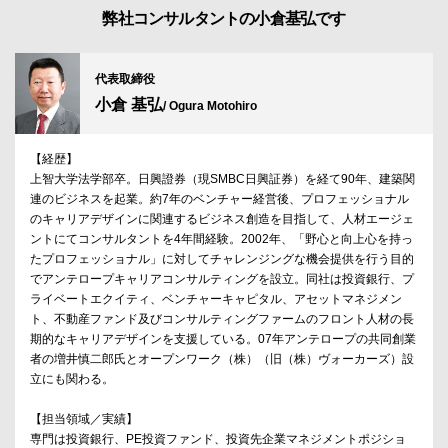
弊社コンサルタントの小倉基弘です
代表取締役
小倉 基弘
/ Ogura Motohiro
【経歴】
上智大学法学部卒。日興證券（現SMBC日興証券）を経て90年、建築関
連のビジネスを起業。約7年のベンチャー経営後、プロフェッショナル
のキャリアデザインに関連するビジネス創造を目指して、人材エージェ
ントにてコンサルタントを4年間経験。2002年、「野心と向上心を持っ
たプロフェッショナル」に対してチャレンジングな機会提供を行う目的
でアンテロープキャリアコンサルティングを設立。同社は投資銀行、プ
ライベートエクイティ、ベンチャーキャピタル、アセットマネジメン
ト、不動産ファンド及びコンサルティングファームのフロント人材の長
期的なキャリアデザインを支援している。07年アンテロープの共同創業
者の増井慎二郎氏とオープンワーク（株）（旧（株）ヴォーカーズ）設
立にも関わる。
【担当領域／実績】
専門は投資銀行、PE投資ファンド、投資先企業マネジメントポジショ