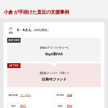
小倉 が手掛けた直近の支援事例
S・Aさん
（30代/男性）
BEFORE
[M&Aアドバイザリー]
Big4系FAS
AFTER
[投資メンバー（VP）]
日系PEファンド
コンサル
金融
BEFORE
AFTER
30代
男性
年代
性別