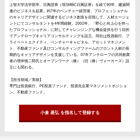
上智大学法学部卒。日興證券（現SMBC日興証券）を経て90年、建築関
連のビジネスを起業。約7年のベンチャー経営後、プロフェッショナル
のキャリアデザインに関連するビジネス創造を目指して、人材エージェ
ントにてコンサルタントを4年間経験。2002年、「野心と向上心を持っ
たプロフェッショナル」に対してチャレンジングな機会提供を行う目的
でアンテロープキャリアコンサルティングを設立。同社は投資銀行、プ
ライベートエクイティ、ベンチャーキャピタル、アセットマネジメン
ト、不動産ファンド及びコンサルティングファームのフロント人材の長
期的なキャリアデザインを支援している。07年アンテロープの共同創業
者の増井慎二郎氏とオープンワーク（株）（旧（株）ヴォーカーズ）設
立にも関わる。
【担当領域／実績】
専門は投資銀行、PE投資ファンド、投資先企業マネジメントポジショ
ン、不動産ファンド。
小倉 基弘 を指名して登録する