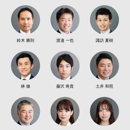
鈴木 勝則
渡邉 一也
諏訪 夏樹
林 徹
藤沢 将貴
土井 和照