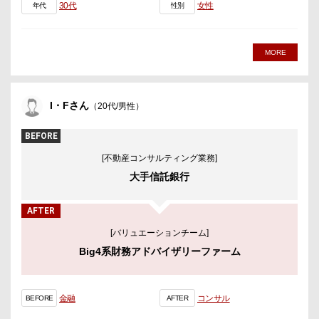
30代
女性
年代
性別
MORE
I・Fさん
（20代/男性）
BEFORE
[不動産コンサルティング業務]
大手信託銀行
AFTER
[バリュエーションチーム]
Big4系財務アドバイザリーファーム
金融
コンサル
BEFORE
AFTER