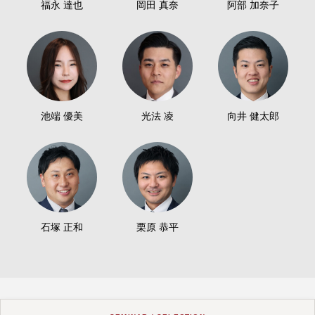
福永 達也
岡田 真奈
阿部 加奈子
池端 優美
光法 凌
向井 健太郎
石塚 正和
栗原 恭平