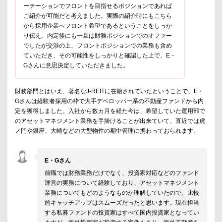
ーテーションでフロントを目指せるポジションであれば
ご紹介が可能だと考えました。実際の紹介時にもこちら
から採用企業へフロント希望であるということをしっか
り伝え、内定後にも一旦は財務ポジションでのオファー
でしたが交渉の上、フロントポジションでの業務も含め
ていただき、その可能性をしっかりと確認した上で、E・
Gさんに意思決定していただきました。
財務部門とはいえ、著名なJ-REITに在籍されていたということで、E・
Gさんは経験者採用の枠で大手デベロッパー系の不動産ファンドから内
定を獲得しました。入社から数カ月を経た今は、希望していた運用部で
のアセットマネジメント業務を手掛けることが出来ていて、直近では虎
ノ門や銀座、大崎などの大型物件の期中管理に携わっておられます。
E・Gさん
前職では財務業務だけでなく、投資家対応などのファンド
運営の実務について経験しており、アセットマネジメント
業務についてもどのようなものか理解していたので、比較
的キャッチアップはスムーズだったと思います。現在担当
する私募ファンドの投資家はすべて国内投資家となってい