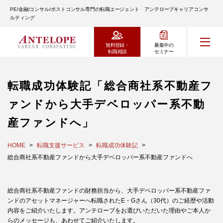
PE/金融/コンサル/ポストコンサル専門の転職エージェント アンテロープキャリアコンサ
ルティング
無料登録・
募集中の
転職相談
セミナー
転職成功体験記「総合商社系不動産フ
ァンドから大手デベロッパー系不動
産ファンドへ」
HOME
転職支援サービス
転職成功体験記
総合商社系不動産ファンドから大手デベロッパー系不動産ファンドへ
総合商社系不動産ファンドの財務担当から、大手デベロッパー系不動産ファ
ンドのアセットマネージャーへ転職されたE・Gさん（30代）のご経歴や活動
内容をご紹介いたします。アンテロープをお選びいただいた理由やご本人か
らのメッセージも、あわせてご紹介いたします。