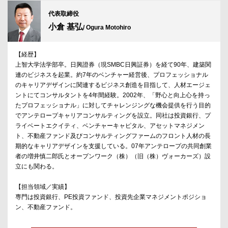
代表取締役
小倉 基弘
/ Ogura Motohiro
【経歴】
上智大学法学部卒。日興證券（現SMBC日興証券）を経て90年、建築関
連のビジネスを起業。約7年のベンチャー経営後、プロフェッショナル
のキャリアデザインに関連するビジネス創造を目指して、人材エージェ
ントにてコンサルタントを4年間経験。2002年、「野心と向上心を持っ
たプロフェッショナル」に対してチャレンジングな機会提供を行う目的
でアンテロープキャリアコンサルティングを設立。同社は投資銀行、プ
ライベートエクイティ、ベンチャーキャピタル、アセットマネジメン
ト、不動産ファンド及びコンサルティングファームのフロント人材の長
期的なキャリアデザインを支援している。07年アンテロープの共同創業
者の増井慎二郎氏とオープンワーク（株）（旧（株）ヴォーカーズ）設
立にも関わる。
【担当領域／実績】
専門は投資銀行、PE投資ファンド、投資先企業マネジメントポジショ
ン、不動産ファンド。