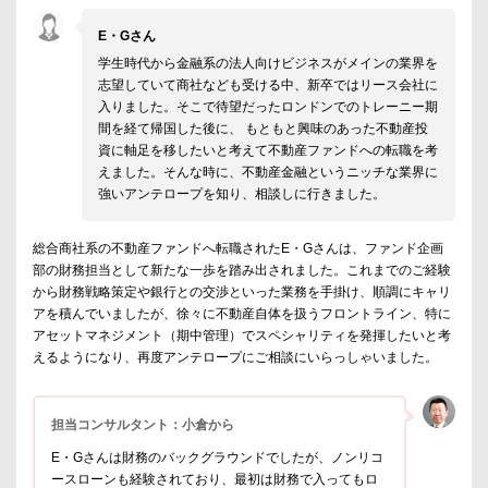
E・Gさん
学生時代から金融系の法人向けビジネスがメインの業界を
志望していて商社なども受ける中、新卒ではリース会社に
入りました。そこで待望だったロンドンでのトレーニー期
間を経て帰国した後に、 もともと興味のあった不動産投
資に軸足を移したいと考えて不動産ファンドへの転職を考
えました。そんな時に、不動産金融というニッチな業界に
強いアンテロープを知り、相談しに行きました。
総合商社系の不動産ファンドへ転職されたE・Gさんは、ファンド企画
部の財務担当として新たな一歩を踏み出されました。これまでのご経験
から財務戦略策定や銀行との交渉といった業務を手掛け、順調にキャリ
アを積んでいましたが、徐々に不動産自体を扱うフロントライン、特に
アセットマネジメント（期中管理）でスペシャリティを発揮したいと考
えるようになり、再度アンテロープにご相談にいらっしゃいました。
担当コンサルタント：小倉から
E・Gさんは財務のバックグラウンドでしたが、ノンリコ
ースローンも経験されており、最初は財務で入ってもロ