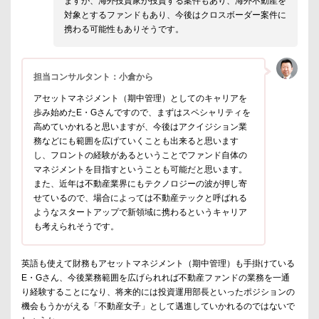
ますが、海外投資家が投資する案件もあり、海外不動産を
対象とするファンドもあり、今後はクロスボーダー案件に
携わる可能性もありそうです。
担当コンサルタント：小倉から
アセットマネジメント（期中管理）としてのキャリアを
歩み始めたE・Gさんですので、まずはスペシャリティを
高めていかれると思いますが、今後はアクイジション業
務などにも範囲を広げていくことも出来ると思います
し、フロントの経験があるということでファンド自体の
マネジメントを目指すということも可能だと思います。
また、近年は不動産業界にもテクノロジーの波が押し寄
せているので、場合によっては不動産テックと呼ばれる
ようなスタートアップで新領域に携わるというキャリア
も考えられそうです。
英語も使えて財務もアセットマネジメント（期中管理）も手掛けている
E・Gさん、今後業務範囲を広げられれば不動産ファンドの業務を一通
り経験することになり、将来的には投資運用部長といったポジションの
機会もうかがえる「不動産女子」として邁進していかれるのではないで