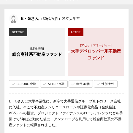
E・Gさん
（30代/女性）私立大学卒
BEFORE
AFTER
[アセットマネージャー]
[財務担当]
大手デベロッパー系不動産
総合商社系不動産ファンド
ファンド
BEFORE 金融
AFTER 金融
年代 30代
性別 女性
E・Gさんは大学卒業後に、新卒で大手通信グループ傘下のリース会社
に入社。そこで不動産ノンリコースローンや証券化商品（金銭信託
ABS）への投資、プロジェクトファイナンスのローンアレンジなどを手
掛けて6年ほど勤めた後に、アンテロープを利用して総合商社系の不動
産ファンドに転職されました。