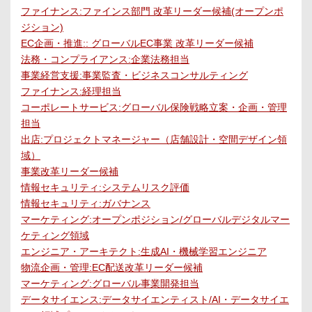
ファイナンス:ファインス部門 改革リーダー候補(オープンポ
ジション)
EC企画・推進:: グローバルEC事業 改革リーダー候補
法務・コンプライアンス:企業法務担当
事業経営支援:事業監査・ビジネスコンサルティング
ファイナンス:経理担当
コーポレートサービス:グローバル保険戦略立案・企画・管理
担当
出店:プロジェクトマネージャー（店舗設計・空間デザイン領
域）
事業改革リーダー候補
情報セキュリティ:システムリスク評価
情報セキュリティ:ガバナンス
マーケティング:オープンポジション/グローバルデジタルマー
ケティング領域
エンジニア・アーキテクト:生成AI・機械学習エンジニア
物流企画・管理:EC配送改革リーダー候補
マーケティング:グローバル事業開発担当
データサイエンス:データサイエンティスト/AI・データサイエ