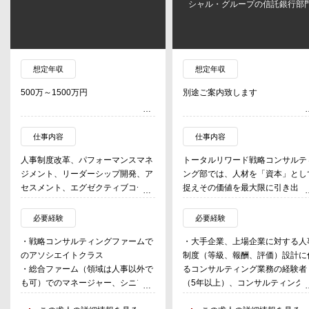
シャル・グループの信託銀行部
想定年収
想定年収
500万～1500万円
別途ご案内致します
仕事内容
仕事内容
人事制度改革、パフォーマンスマネ
トータルリワード戦略コンサルテ
ジメント、リーダーシップ開発、ア
ング部では、人材を「資本」とし
セスメント、エグゼクティブコーチ
捉えその価値を最大限に引き出し
ング、人材マネジメント、組織設
長期的な企業価値向上につなげる
計、組織改革などの案件に従事。
営が求められる中、経営戦略と人
必要経験
必要経験
戦略を紐づけ、戦略に則した人事
・戦略コンサルティングファームで
・大手企業、上場企業に対する人
係るKPIの設定や人事制度の設計
のアソシエイトクラス
制度（等級、報酬、評価）設計に
従業員エンゲージメント測定や人
・総合ファーム（領域は人事以外で
るコンサルティング業務の経験者
資本開示に至るまで幅広い人事コ
も可）でのマネージャー、シニアコ
（5年以上）、コンサルティング
サルティングを行っており、これ
ンサルタントクラス
ァームにおいてプロジェクトリー
をプロジェクトリーダーとして担