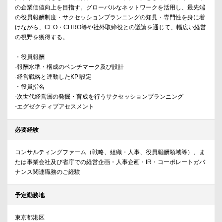
の企業価値向上を目指す。グローバルなネットワークを活用し、最先端
の役員報酬制度・サクセッションプランニングの知見・専門性を身に着
けながら、CEO・CHRO等や社外取締役との議論を通じて、幅広い経営
の視野を獲得する。
・役員報酬
-報酬水準・構成のベンチマーク及び設計
-経営戦略と連動したKPI設定
・役員指名
-次世代経営層の発掘・育成を行うサクセッションプランニング
-エグゼクティブアセスメント
必要経験
コンサルティングファーム（戦略、組織・人事、役員報酬領域等）、ま
たは事業会社及び省庁での経営企画・人事企画・IR・コーポレートガバ
ナンス関連職務のご経験
予定勤務地
東京都港区