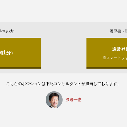
持ちの方
履歴書・
通常登
1
間
分）
※スマートフ
こちらのポジションは下記コンサルタントが担当しております。
渡邉一也