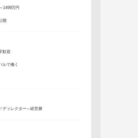
万～1499万円
公開
卒歓迎
バルで働く
／ディレクター～経営層