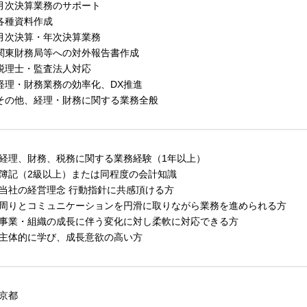
 月次決算業務のサポート
 各種資料作成
 月次決算・年次決算業務
 関東財務局等への対外報告書作成
 税理士・監査法人対応
 経理・財務業務の効率化、DX推進
 その他、経理・財務に関する業務全般
経理、財務、税務に関する業務経験（1年以上）
簿記（2級以上）または同程度の会計知識
当社の経営理念 行動指針に共感頂ける方
周りとコミュニケーションを円滑に取りながら業務を進められる方
事業・組織の成長に伴う変化に対し柔軟に対応できる方
主体的に学び、成長意欲の高い方
京都