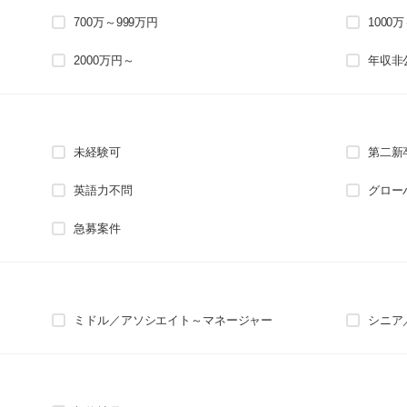
700万～999万円
1000
2000万円～
年収非
未経験可
第二新
英語力不問
グロー
急募案件
ミドル／アソシエイト～マネージャー
シニア