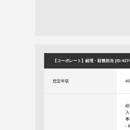
【コーポレート】経理・財務担当 [ID:4274
想定年収
4
経
入
事
-