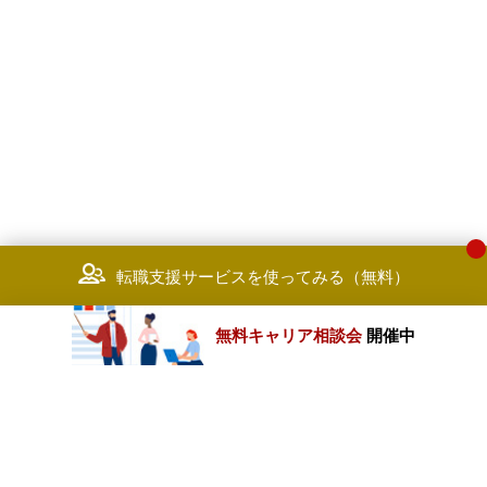
高度化や業務改善のためのアドバ
スを提供します。
【その他】
・SI会社やコンサルティング会社
のシステム導入やPMOの経験者
籍し活躍しています。
・監査法人の一員として、監査業
にも関与していただくため、内部
制や監査の考え方も身につけて頂
き、幅広いキャリアをご経験して
ただけます。当該監査での経験や
転職支援サービスを使ってみる（無料）
得した知見をシステム導入時のア
バイザリー業務にさらに活かして
ただけます。
無料キャリア相談会
開催中
カテゴリートップ
職種別求人情報