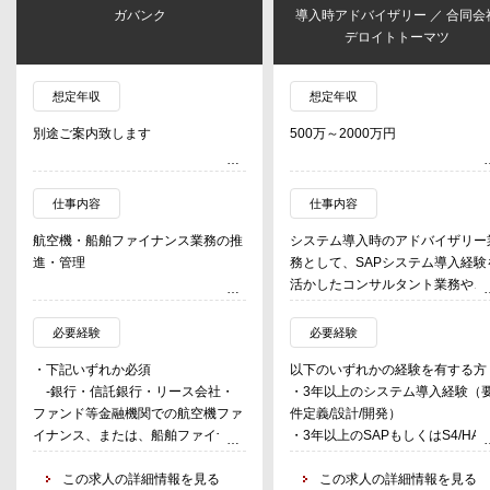
ガバンク
導入時アドバイザリー ／ 合同会
デロイトトーマツ
想定年収
想定年収
別途ご案内致します
500万～2000万円
仕事内容
仕事内容
航空機・船舶ファイナンス業務の推
システム導入時のアドバイザリー
進・管理
務として、SAPシステム導入経験
活かしたコンサルタント業務や、
幹システムや周辺システムなどの
ステム導入におけるPMO業務等
必要経験
必要経験
供します。また、監査法人のメン
・下記いずれか必須
以下のいずれかの経験を有する方
ーとしてリスク対応や監査知見も
-銀行・信託銀行・リース会社・
・3年以上のシステム導入経験（
に着けていただき、内部統制の高
ファンド等金融機関での航空機ファ
件定義/設計/開発）
化等のアドバイスやシステム監査
イナンス、または、船舶ファイナン
・3年以上のSAPもしくはS4/HAN
務も提供します。
ス業務経験
システム導入経験（要件定義/設計
-海運関連、または、航空県連企
この求人の詳細情報を見る
開発）
この求人の詳細情報を見る
【担当業界】