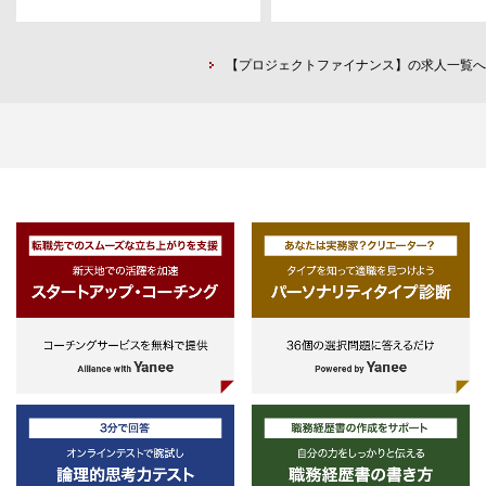
業（部署）における財務（融資調
ただし、対象モジュール：FI、
業界を問いません。製造、流通、
達）経験
CO、MM、SD とする。
共、医薬といった幅広い業界に対
・PMO業務経験
てアドバイザリー業務を提供しま
【プロジェクトファイナンス】の求人一覧へ
す。
【担当業務／業務内容例】
・SAPコンサルタント業務（デロ
トグループ会社によるSAPシステ
導入プロジェクトへの参画を予定
デロイトグループ会社のSAPシス
ム導入プロジェクトに参画し、要
定義から設計、開発、テスト、オ
ショアのマネジメントまで一連の
程を担当します。デロイト独自の
デリングツール、グローバルでの
例・ノウハウを駆使し、顧客事業
再構築やグローバルでの連携強化
どの大規模なプロジェクトに対し
SAPプロジェクトの中心となって
務に臨んで頂きます。
・PMO業務
基幹システムや周辺システムなど