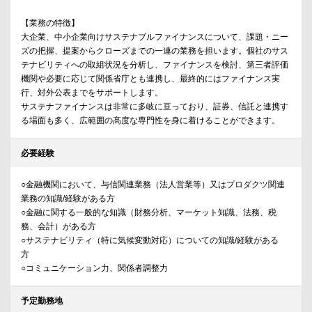
【業務の特徴】
大企業、中小企業向けサステナブルファイナンスについて、課題・ニー
ズの把握、提案からクローズまでの一連の業務を担います。個社のサス
テナビリティへの取組状況を分析し、ファイナンスを検討、第三者評価
機関や必要に応じて関係省庁とも連携し、最終的にはファイナンス実
行、対外公表までをサポートします。
サステナファイナンスは非常に多岐に亘っており、証券、信託と連携す
る場面も多く、広範囲の高度な専門性を身に着けることができます。
必要経験
○金融機関において、与信関連業務（法人営業等）又はプロダクツ関連
業務の知識/経験がある方
○金融に関する一般的な知識（財務分析、マーケット知識、法務、税
務、会計）がある方
○サステナビリティ（特に気候変動対応）についての知識/経験がある
方
○コミュニケーション力、関係者調整力
予定勤務地