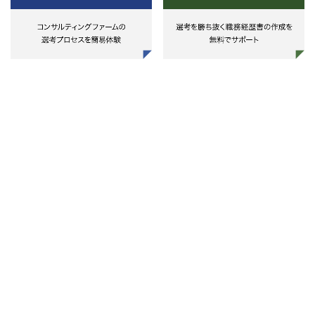
システム導入やシステムリプレイ
プロジェクトにおけるマネジメン
への報告、進捗/リスク管理、横
題管理、関係者との調整、委託先
理など、プロジェクト全体を俯瞰
て対応するPMO業務を提供して
だきます。
・システム開発プロジェクト第三
評価
システム開発プロジェクトを取り
く様々なリスクに対して、リスク
低減するためのプロジェクト管理
続等が整備及び運用されているか
評価し、不備事項や問題点の指摘
改善提言を行います。
・SAP等のシステム導入時、又は
入後の内部統制の高度化、業務改
に関するアドバイザリー業務やシ
テム監査業務
企業のCIOや部長クラスとディス
ッションし、不正や誤謬を防止す
ために、ＩＴプロセスのリスクと
部統制の現状を調査し、内部統制