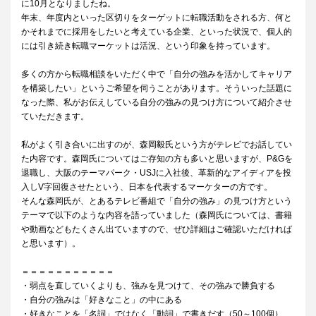
に10月となりましたね。
年末、年度内といった区切りをターゲットに転職活動をされる方、何と
かそれまでに採用をしたいと考えている企業、といった状況で、個人的
には引き続き転職マーケットは活況、という印象を持っています。
多くの方から転職相談をいただく中で「自分の強みを活かしてキャリア
を構築したい」というご希望を伺うことがあります。そういった話題に
なった際、私がお伝えしている自分の強みの見つけ方について紹介させ
ていただきます。
私がよく引き合いに出すのが、森岡毅氏という方がテレビでお話してい
た内容です。森岡氏についてはご存知の方も多いと思いますが、P&Gを
退職し、大阪のテーマパーク・USJに入社後、革新的なアイディアを投
入しV字回復させたという、日本を代表するマーケターの方です。
そんな森岡氏が、とあるテレビ番組で「自分の強み」の見つけ方という
テーマで以下のような内容を語っていました（森岡氏については、書籍
や動画などもたくさん出ていますので、ぜひ詳細はご確認いただければ
と思います）。
＝＝＝＝＝＝＝＝＝＝＝
・弱点を直していくよりも、強みを見つけて、その強みで勝負する
・自分の強みは「好きなこと」の中にある
・好きなことを「名詞」ではなく「動詞」で書きだす（50～100個）