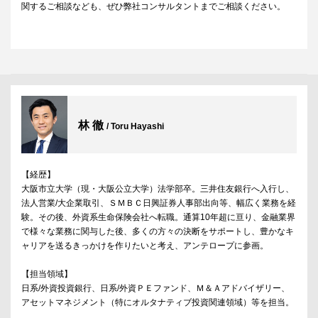
関するご相談なども、ぜひ弊社コンサルタントまでご相談ください。
林 徹
/ Toru Hayashi
【経歴】
大阪市立大学（現・大阪公立大学）法学部卒。三井住友銀行へ入行し、
法人営業/大企業取引、ＳＭＢＣ日興証券人事部出向等、幅広く業務を経
験。その後、外資系生命保険会社へ転職。通算10年超に亘り、金融業界
で様々な業務に関与した後、多くの方々の決断をサポートし、豊かなキ
ャリアを送るきっかけを作りたいと考え、アンテロープに参画。
【担当領域】
日系/外資投資銀行、日系/外資ＰＥファンド、Ｍ＆Ａアドバイザリー、
アセットマネジメント（特にオルタナティブ投資関連領域）等を担当。