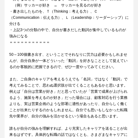
（例）サッカーが好き → サッカーを見るのが好き
・書き出したものを、Ｔ（Thinking：考える力）、Ｃ
（Communication：伝える力）、Ｌ（Leadership：リーダーシップ）に
分ける
・上記3つの分類の中で、自分が書きだした動詞が集中しているものが
強みになる
＝＝＝＝＝＝＝＝＝＝＝
50～100個書き出す、ということでそれなりに労力は必要かもしれませ
んが、自分自身が一体どういった「動詞」を好きなこととして捉えてい
るのか客観的に把握できるので、ぜひ一度やってみてください。
また、ご自身のキャリアを考えるうえでも「名詞」ではなく「動詞」で
考えてみることで、思わぬ選択肢が出てくることもあるかと思います。
例えば「自分は営業が好き」だと思っていたが「営業で成果が上げられ
るよう、施策を考えるのが好き」だった場合には、顧客対応を行う業務
よりも、実は営業企画のような部署に適性があったり、自分らしく働く
ことが出来たりするのかもしれません。自分でも思いもしなかった転職
先や業界が、自分の強みを活かせるという場合もあると思います。
誰もが自分の強みを理解すれば、より充実したキャリアを送ることが出
来るはずです。具体的な転職の話ではなくとも、さまざまなキャリアに