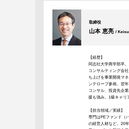
取締役
山本 恵亮
/ Keis
【経歴】
同志社大学商学部卒。
コンサルティング会社
ち上げを事業開発マネ
ンテロープ参画、翌年
コンサル、投資先企業
援も強み。1級キャリ
【担当領域／実績】
専門はPEファンド（
の経営人材など。20