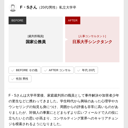
F・Sさん
（20代/男性）私立大学卒
BEFORE
AFTER
[裁判所職員]
[人事コンサルタント]
国家公務員
日系大手シンクタンク
BEFORE その他
AFTER コンサル
年代 20代
性別 男性
F・Sさんは大学卒業後、家庭裁判所の職員として事件解決や加害者少年
の更生などに携わってきました。学生時代から興味のあった心理学やカ
ウンセリングの知見も身につけ、周囲からの評価も非常に高いものがあ
りましたが、対個人の事案にとどまらずより広いフィールドで人の役に
立ちたいとの思いが高まり、コンサルティング業界へのキャリアチェン
ジを模索されるようになりました。