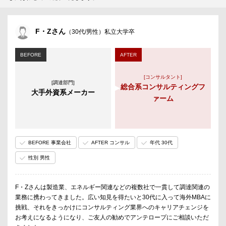
F・Zさん
（30代/男性）私立大学卒
BEFORE
AFTER
[コンサルタント]
[調達部門]
総合系コンサルティングフ
大手外資系メーカー
ァーム
BEFORE 事業会社
AFTER コンサル
年代 30代
性別 男性
F・Zさんは製造業、エネルギー関連などの複数社で一貫して調達関連の
業務に携わってきました。広い知見を得たいと30代に入って海外MBAに
挑戦、それをきっかけにコンサルティング業界へのキャリアチェンジを
お考えになるようになり、ご友人の勧めでアンテロープにご相談いただ