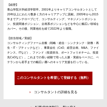
【経歴】
青山学院大学経済学部卒。2001年よりキャリアコンサルタントとして
20年以上にわたり数多く方のキャリアアップに貢献。2005年から2015
年までアンテロープにて、コンサルティング、マネジメントポジショ
ン、投資関連ポジション、企画系ポジションなどを中心に幅広い領域を
カバー。その後、同業他社を経て2022年より復職。
【担当領域／実績】
コンサルティングファーム全般（戦略・総合・シンクタンク・財務・再
生・IT・ブティックなど）、事業会社（CxO、経営企画、M&A、ファイ
ナンス、ITなど）、ファンド（投資担当、ポートフォリオチーム、投資
先CxOなど）。これまでの長い経験で培った人脈・実績をベースに、ベ
テランから若手までの幅広い層へのキャリア支援を行っている。
このコンサルタントを希望して登録する（無料）
コンサルタントの詳細を見る