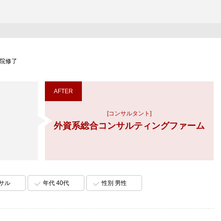
学院修了
AFTER
[コンサルタント]
外資系総合コンサルティングファーム
ンサル
年代 40代
性別 男性