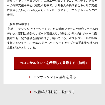
業界にキャリアチェンジし、人材エージェントでコンサルティング業界
への転職支援を中心に経験する中で、より個人の長期的なキャリア支援
に従事したいという考えからアンテロープキャリアコンサルティングに
参画。
【担当領域/実績】
“戦略”・”デジタル”がキーワードで、外資戦略ファームと総合ファームの
デジタル部門に多数のサポート実績あり。戦略コンサル向けのケース面
接対策も一定の評価を候補者様より頂いている。ポストコンサルの転職
支援においても、AIやDXを軸としたスタートアップや大手事業会社への
支援を強みとしている。
このコンサルタントを希望して登録する（無料）
コンサルタントの詳細を見る
転職成功体験記 一覧に戻る