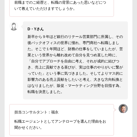
前職までのご経歴と、転職の背景にあった思いなどにつ
いて教えていただけますでしょうか。
D・Yさん
新卒から９年ほど銀行のリテール営業部門に所属し、その
後バックオフィスの世界に憧れ、専門商社へ転職しまし
た。そこで１年間ほど、財務の仕事をしていましたが、営
業という世界から離れ改めて自分を見つめ直した時に、
「自分でアプローチを自由に考え、それが成約に結びつ
き、売上に貢献できる喜びが、実は仕事のやりがいに繋が
っていた」という事に気づきました。そしてよりマス的に
影響力のある売上貢献をしたいと考え、大きな方向転換と
はなりましたが、販促・マーケティング分野を目指す為、
転職を決意しました。
担当コンサルタント：福永
転職エージェントとしてアンテロープを選んだ理由をお
聞かせください。