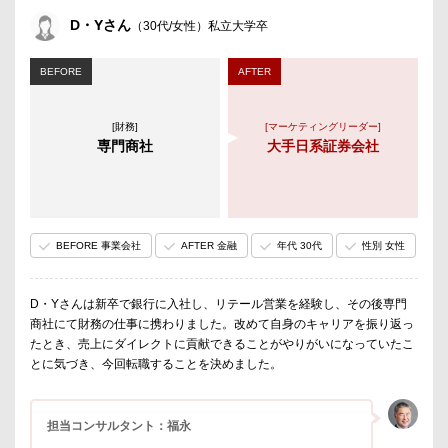
D・Yさん
（30代/女性）私立大学卒
BEFORE
AFTER
[財務]
[マーケティングリーダー]
専門商社
大手日系証券会社
BEFORE 事業会社
AFTER 金融
年代 30代
性別 女性
D・Yさんは新卒で銀行に入社し、リテール営業を経験し、その後専門
商社にて財務の仕事に携わりました。改めて自身のキャリアを振り返っ
たとき、売上にダイレクトに貢献できることがやりがいになっていたこ
とに気づき、今回転職することを決めました。
担当コンサルタント：福永