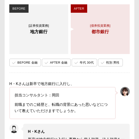
BEFORE
AFTER
[証券投資業務]
[債券投資業務]
地方銀行
都市銀行
BEFORE 金融
AFTER 金融
年代 30代
性別 男性
H・Kさんは新卒で地方銀行に入行し、
担当コンサルタント：岡田
前職までのご経歴と、転職の背景にあった思いなどにつ
いて教えていただけますでしょうか。
H・Kさん