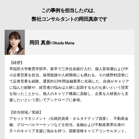
この事例を担当したのは、
弊社コンサルタントの岡田真奈です
岡田 真奈
/ Okada Mana
【経歴】
早稲田大学教育学部卒。新卒で三井住友銀行入行。個人富裕層および中
小企業営業を担当。採用面接や人材開発にも携わる。その後野村證券に
て証券営業を経験。通算約13年間金融業界に在籍した。自身がキャリア
に悩んだ経験や、経営者の悩みは人材に起因するものも多いという現実
を知ったことから、個人のキャリア構築に貢献し、企業を人材面から支
援したいという思いでアンテロープに参画。
【担当領域／実績】
アセットマネジメント（伝統的資産・オルタナティブ資産）、不動産金
融、グローバルマーケッツなどを担当。金融および不動産業界出身の
方々のキャリア支援に強みを持つ。国家資格キャリアコンサルタント。