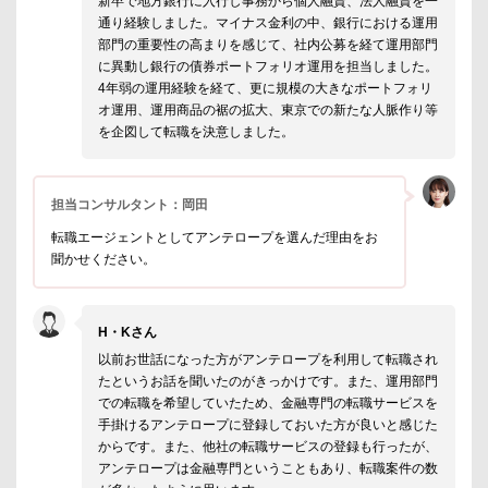
新卒で地方銀行に入行し事務から個人融資、法人融資を一
通り経験しました。マイナス金利の中、銀行における運用
部門の重要性の高まりを感じて、社内公募を経て運用部門
に異動し銀行の債券ポートフォリオ運用を担当しました。
4年弱の運用経験を経て、更に規模の大きなポートフォリ
オ運用、運用商品の裾の拡大、東京での新たな人脈作り等
を企図して転職を決意しました。
担当コンサルタント：岡田
転職エージェントとしてアンテロープを選んだ理由をお
聞かせください。
H・Kさん
以前お世話になった方がアンテロープを利用して転職され
たというお話を聞いたのがきっかけです。また、運用部門
での転職を希望していたため、金融専門の転職サービスを
手掛けるアンテロープに登録しておいた方が良いと感じた
からです。また、他社の転職サービスの登録も行ったが、
アンテロープは金融専門ということもあり、転職案件の数