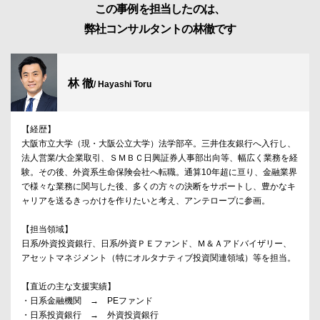
この事例を担当したのは、
弊社コンサルタントの林徹です
林 徹
/ Hayashi Toru
【経歴】
大阪市立大学（現・大阪公立大学）法学部卒。三井住友銀行へ入行し、
法人営業/大企業取引、ＳＭＢＣ日興証券人事部出向等、幅広く業務を経
験。その後、外資系生命保険会社へ転職。通算10年超に亘り、金融業界
で様々な業務に関与した後、多くの方々の決断をサポートし、豊かなキ
ャリアを送るきっかけを作りたいと考え、アンテロープに参画。
【担当領域】
日系/外資投資銀行、日系/外資ＰＥファンド、Ｍ＆Ａアドバイザリー、
アセットマネジメント（特にオルタナティブ投資関連領域）等を担当。
【直近の主な支援実績】
・日系金融機関 → PEファンド
・日系投資銀行 → 外資投資銀行