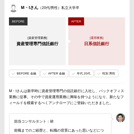
M・Iさん
（20代/男性）私立大学卒
BEFORE
AFTER
[資産管理業務]
[運用事務]
資産管理専門信託銀行
日系信託銀行
BEFORE 金融
AFTER 金融
年代 20代
性別 男性
M・Iさんは新卒時に資産管理専門の信託銀行に入社し、バックオフィス
業務に従事。その中で資産運用業務に興味を持つようになり、新たなフ
ィールドを模索するべくアンテロープにご登録いただきました。
担当コンサルタント：林
前職までのご経歴と、転職の背景にあった思いなどにつ