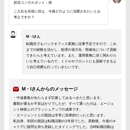
担当コンサルタント：林
ご入社を目前に控え、今後どのように活躍されたいとお
考えですか？
M・Iさん
転職先でもバックオフィス業務に従事予定ですので、これ
までの経験を活かし、処理の省力化・堅確化について貢献
できたらと考えています。また、運用業務に深く関わりた
いと考えているので、ミドルやフロントにも貢献できるよ
う自己研鑽も行っていきたいです。
M・Iさんからのメッセージ
・中途募集が出たらまず応募してみるべきだと思います。
書類が通るか不安ばかりでしたが、すべて通ったのは、エージェ
ント林様とのブラッシュアップの成果です。
・エージェントとの面談は非常に効果的だったと思います。
私自身、初回の面談は転職活動の1年前でした。異動後、今後のキ
ャリアに疑問を持ち登録したタイミングでした。当時転職活動は