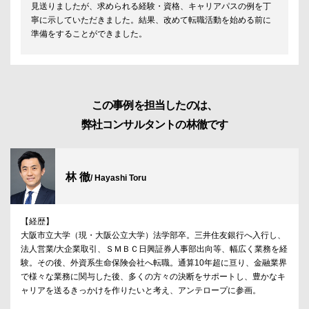
見送りましたが、求められる経験・資格、キャリアパスの例を丁
寧に示していただきました。結果、改めて転職活動を始める前に
準備をすることができました。
この事例を担当したのは、
弊社コンサルタントの林徹です
林 徹
/ Hayashi Toru
【経歴】
大阪市立大学（現・大阪公立大学）法学部卒。三井住友銀行へ入行し、
法人営業/大企業取引、ＳＭＢＣ日興証券人事部出向等、幅広く業務を経
験。その後、外資系生命保険会社へ転職。通算10年超に亘り、金融業界
で様々な業務に関与した後、多くの方々の決断をサポートし、豊かなキ
ャリアを送るきっかけを作りたいと考え、アンテロープに参画。