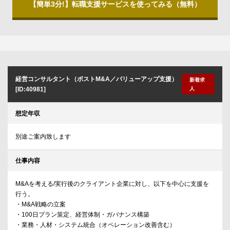
【簡単3分!】転職支援サービスを使ってみる（無料）
経営コンサルタント（ポストM&A／バリューアップ支援）
新着求
[ID:40981]
人
想定年収
別途ご案内致します
仕事内容
M&Aを考える/実行後のクライアント企業に対し、以下を中心に支援を
行う。
・M&A戦略の立案
・100日プラン策定、経営体制・ガバナンス構築
・業務・人材・システム統合（オペレーション改善含む）