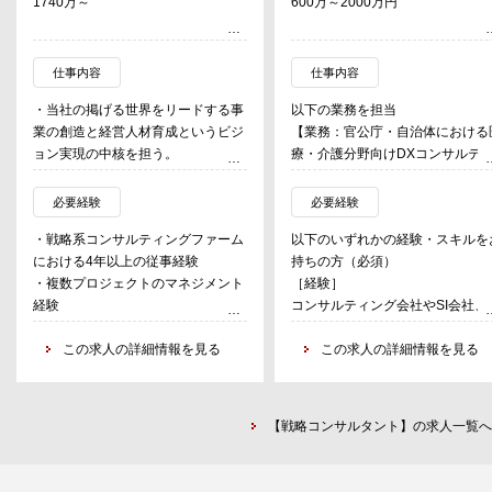
1740万～
600万～2000万円
仕事内容
仕事内容
・当社の掲げる世界をリードする事
以下の業務を担当
業の創造と経営人材育成というビジ
【業務：官公庁・自治体における
ョン実現の中核を担う。
療・介護分野向けDXコンサルテ
・当社戦略セクターを事業として確
ング】
立・拡大するために、高い専門性と
厚生労働省等を主な顧客として、
必要経験
必要経験
実行力を兼ね備えた戦略コンサルテ
療・介護分野向けDX推進に関す
・戦略系コンサルティングファーム
以下のいずれかの経験・スキルを
ィングチームを組成・育成し、ファ
情報システムの企画・構想、要件
における4年以上の従事経験
持ちの方（必須）
ーム全体の競争力とブランド力を飛
義支援、開発・運用工程管理、医
・複数プロジェクトのマネジメント
［経験］
躍的に向上させる。
療・介護サービスの現場への普及
経験
コンサルティング会社やSI会社、
・将来的にはコンサルティング事業
援等を行う。
・クライアントCxO層への提言経験
公庁、医療系事業会社等にて、基
で得たリソースを新規事業開発や
・コンサルティングファームにおけ
この求人の詳細情報を見る
系、ミッションクリティカル、規
この求人の詳細情報を見る
M&A、JV設立などに積極的に投資
［業務の具体例］
る10名以上のメンバーマネジメン
の大きい情報システムの企画・開
する予定でおり、その統括を行う。
・全国医療情報プラットフォーム
ト・育成経験
発・工程管理の業務経験
・当社CEOの直下で経営企画室とし
関する情報システムの企画・構想
【プロジェクトリーダークラス】
て中期経営計画の立案にも携わる。
事業計画の立案支援、情報システ
【戦略コンサルタント】の求人一覧へ
上記の経験に加え、数十名以上の
開発に係る要件定義支援、開発・
ロジェクトマネジメントの経験
用工程管理（PMO）業務
・医療・疾病予防・介護・障害分