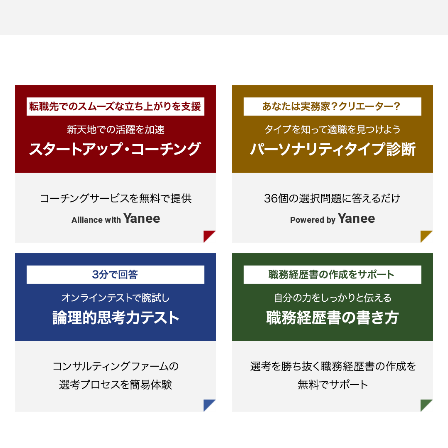
［スキル・資格］
を中心とした政策・制度の運用に
①基本的なDX/ICT関連技術・シ
要となる情報システムの開発・運
ム開発運用に関する技術・知見
工程管理（PMO）、医療・介護
②プロジェクトマネジメント、シ
ビスの現場への普及支援業務
テム開発に関する基礎的な知見
③医療・疾病予防・介護・障害分
を中心とした政策・制度に関する
心（知見があれば尚可）
④論理的思考力、ドキュメンテー
ョン・コミュニケーション・プレ
ンテーションスキル