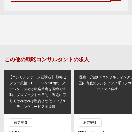
この他の
戦略コンサルタント
の求人
【コンサルファーム経験者】 戦略セ
医療・介護DXコンサルティング 
クター統括（Head of Strategy） ／
国内有数のシンクタンク系コンサ
デジタル技術と戦略策定を両輪で連
ティング会社
動。プロジェクトの目的・課題に応
じてそれぞれを融合させたコンサル
ティングサービスを提供。
想定年収
想定年収