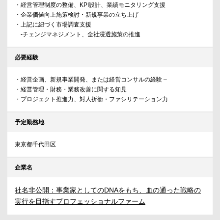
・経営管理制度の整備、KPI設計、業績モニタリング支援
・企業価値向上施策検討・新規事業の立ち上げ
・上記に紐づく市場調査支援
-チェンジマネジメント、全社浸透施策の推進
必要経験
・経営企画、新規事業開発、または経営コンサルの経験 –
・経営管理・財務・業務改善に関する知見
・プロジェクト推進力、対人折衝・ファシリテーション力
予定勤務地
東京都千代田区
企業名
社名非公開：事業家としてのDNAをもち、血の通った戦略の
実行を目指すプロフェッショナルファーム