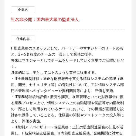
企業名
社名非公開：国内最大級の監査法人
仕事内容
IT監査業務のスタッフとして、パートナーやマネジャーのリードのも
と、2～5名程度のチームの一員として業務に従事。
将来はマネジャーとしてチームをリードしていく立場でご活躍いただ
く。
具体的には、主として以下のような業務に従事する。
・IT全般統制評価：適正な財務報告を支える情報システムの管理（運
用、開発、セキュリティ等）の有効性について、主に情報システム部
門の管理者へのインタビューや資料閲覧等により、評価を実施。
・IT業務処理統制評価：販売や購買、在庫管理といった財務報告に係
る業務プロセス上で、情報システム上の自動処理や認証等が内部統制
の一部として利用されているケースにおいて、その機能が意図通り設
計され動作していることを、仕様書の閲覧やテストデータの投入等に
より、評価を実施。
・IT統制アドバイザリー・保証業務：上記の監査関連業務の知見を活
用し、IT統制構築支援業務、IT内部監査支援業務、金融機関に対する