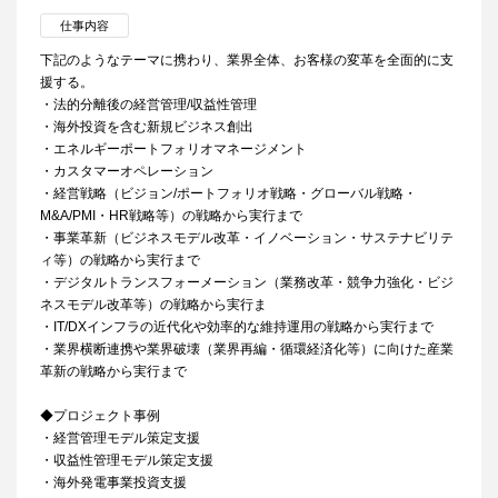
仕事内容
下記のようなテーマに携わり、業界全体、お客様の変革を全面的に支
援する。
・法的分離後の経営管理/収益性管理
・海外投資を含む新規ビジネス創出
・エネルギーポートフォリオマネージメント
・カスタマーオペレーション
・経営戦略（ビジョン/ポートフォリオ戦略・グローバル戦略・
M&A/PMI・HR戦略等）の戦略から実行まで
・事業革新（ビジネスモデル改革・イノベーション・サステナビリテ
ィ等）の戦略から実行まで
・デジタルトランスフォーメーション（業務改革・競争力強化・ビジ
ネスモデル改革等）の戦略から実行ま
・IT/DXインフラの近代化や効率的な維持運用の戦略から実行まで
・業界横断連携や業界破壊（業界再編・循環経済化等）に向けた産業
革新の戦略から実行まで
◆プロジェクト事例
・経営管理モデル策定支援
・収益性管理モデル策定支援
・海外発電事業投資支援