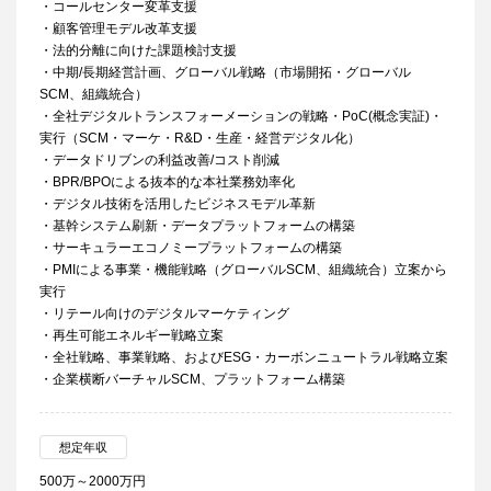
・コールセンター変革支援
・顧客管理モデル改革支援
・法的分離に向けた課題検討支援
・中期/長期経営計画、グローバル戦略（市場開拓・グローバル
SCM、組織統合）
・全社デジタルトランスフォーメーションの戦略・PoC(概念実証)・
実行（SCM・マーケ・R&D・生産・経営デジタル化）
・データドリブンの利益改善/コスト削減
・BPR/BPOによる抜本的な本社業務効率化
・デジタル技術を活用したビジネスモデル革新
・基幹システム刷新・データプラットフォームの構築
・サーキュラーエコノミープラットフォームの構築
・PMIによる事業・機能戦略（グローバルSCM、組織統合）立案から
実行
・リテール向けのデジタルマーケティング
・再生可能エネルギー戦略立案
・全社戦略、事業戦略、およびESG・カーボンニュートラル戦略立案
・企業横断バーチャルSCM、プラットフォーム構築
想定年収
500万～2000万円