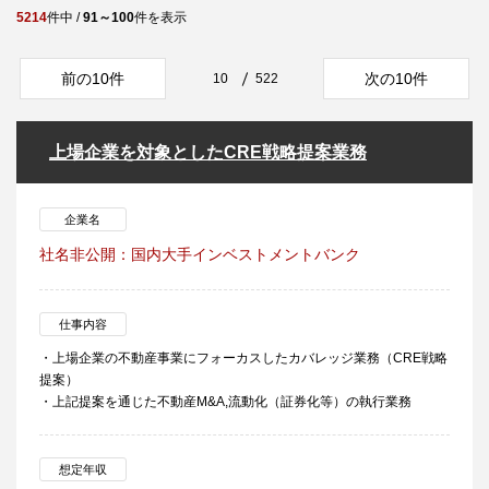
5214
件中 /
91～100
件を表示
前の10件
次の10件
10
522
上場企業を対象としたCRE戦略提案業務
企業名
社名非公開：国内大手インベストメントバンク
仕事内容
・上場企業の不動産事業にフォーカスしたカバレッジ業務（CRE戦略
提案）
・上記提案を通じた不動産M&A,流動化（証券化等）の執行業務
想定年収