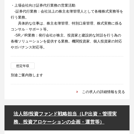
・上場会社向け証券代行業務の営業活動
-証券代行業務：会社法上の株主名簿管理人として各種株式実務等を
行う業務。
具体的な仕事は、株主名簿管理、特別口座管理、株式実務に係る
コンサル・サポート等。
-SR／IR業務：発行会社が株主、投資家と建設的な対話を行う為の
各種ソリューションを提供する業務。機関投資家、個人投資家の対応
やガバナンス対応等。
想定年収
別途ご案内致します
この求人の詳細情報を見る
法人部/投資ファンド戦略担当（LP出資・管理実
務、投資アロケーションの企画・運営等）