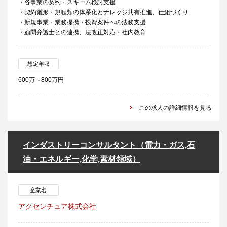
・各事業の契約・スキーム検討支援
・契約雛形・規程類の体系化とナレッジ共有推進、仕組づくり
・新規事業・業務提携・投資案件への法務支援
・顧問弁護士との連携、法改正対応・社内教育
想定年収
600万～800万円
この求人の詳細情報を見る
インダストリーコンサルタント（電力・ガス,石
油・エネルギー,化学,素材領域）
企業名
アクセンチュア株式会社