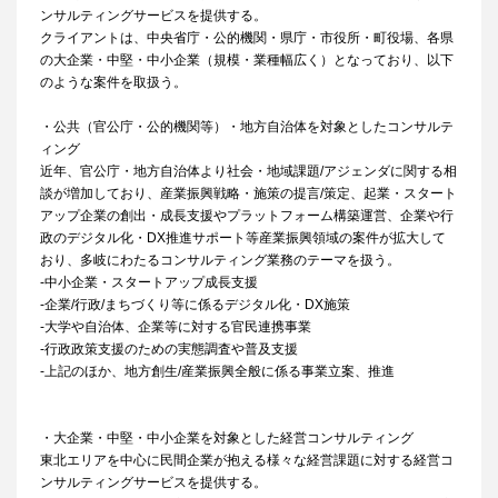
ンサルティングサービスを提供する。
クライアントは、中央省庁・公的機関・県庁・市役所・町役場、各県
の大企業・中堅・中小企業（規模・業種幅広く）となっており、以下
のような案件を取扱う。
・公共（官公庁・公的機関等）・地方自治体を対象としたコンサルテ
ィング
近年、官公庁・地方自治体より社会・地域課題/アジェンダに関する相
談が増加しており、産業振興戦略・施策の提言/策定、起業・スタート
アップ企業の創出・成長支援やプラットフォーム構築運営、企業や行
政のデジタル化・DX推進サポート等産業振興領域の案件が拡大して
おり、多岐にわたるコンサルティング業務のテーマを扱う。
-中小企業・スタートアップ成長支援
-企業/行政/まちづくり等に係るデジタル化・DX施策
-大学や自治体、企業等に対する官民連携事業
-行政政策支援のための実態調査や普及支援
-上記のほか、地方創生/産業振興全般に係る事業立案、推進
・大企業・中堅・中小企業を対象とした経営コンサルティング
東北エリアを中心に民間企業が抱える様々な経営課題に対する経営コ
ンサルティングサービスを提供する。