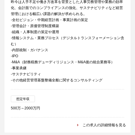
昨今は人手不足や働き方改革を背景とした人事労務管理や業務の効率
化、会計面でのコンプライアンスの強化、サステナビリティなど経営
管理における幅広い課題の解決が求められる。
-全社ビジョン・中期経営計画・事業計画の策定
-管理会計・原価管理制度構築
-組織・人事制度の策定や運用
-情報システム・業務プロセス（デジタルトランスフォーメーション含
む）
-内部統制・ガバナンス
-IPO
-M&A（財務税務デューディリジェンス・M&A後の統合業務等）
-事業承継
-サステナビリティ
-その他経営管理基盤整備全般に関するコンサルティング
想定年収
500万～2000万円
この求人の詳細情報を見る