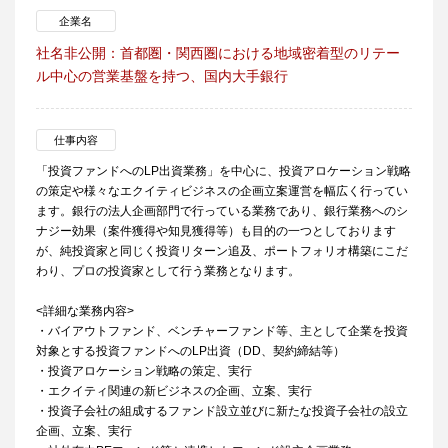
企業名
社名非公開：首都圏・関西圏における地域密着型のリテー
ル中心の営業基盤を持つ、国内大手銀行
仕事内容
「投資ファンドへのLP出資業務」を中心に、投資アロケーション戦略
の策定や様々なエクイティビジネスの企画立案運営を幅広く行ってい
ます。銀行の法人企画部門で行っている業務であり、銀行業務へのシ
ナジー効果（案件獲得や知見獲得等）も目的の一つとしております
が、純投資家と同じく投資リターン追及、ポートフォリオ構築にこだ
わり、プロの投資家として行う業務となります。
<詳細な業務内容>
・バイアウトファンド、ベンチャーファンド等、主として企業を投資
対象とする投資ファンドへのLP出資（DD、契約締結等）
・投資アロケーション戦略の策定、実行
・エクイティ関連の新ビジネスの企画、立案、実行
・投資子会社の組成するファンド設立並びに新たな投資子会社の設立
企画、立案、実行